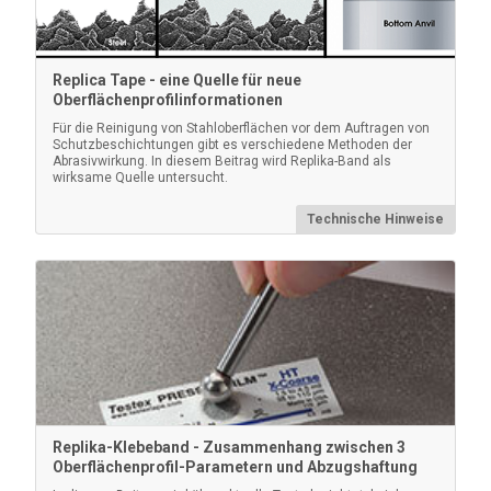
Replica Tape - eine Quelle für neue
Oberflächenprofilinformationen
Für die Reinigung von Stahloberflächen vor dem Auftragen von
Schutzbeschichtungen gibt es verschiedene Methoden der
Abrasivwirkung. In diesem Beitrag wird Replika-Band als
Testex Unterlegscheiben-Satz
wirksame Quelle untersucht.
Dient zur Überprüfung der Genauigkeit und Funktion
Technische Hinweise
aller Testex . Ideal für die Erfüllung von ISO- und
internen Qualitätskontrollanforderungen. Inklusive
Kalibrierungszertifikat, rückführbar auf die PTB.
Mehr erfahren
Replika-Klebeband - Zusammenhang zwischen 3
Oberflächenprofil-Parametern und Abzugshaftung