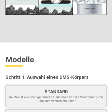
Jede gespeicherte Messung wird mit Datum und Uhrzeit
versehen
Softwarelösungen
für die Anzeige, Analyse und
Berichterstattung von Daten
Software-Updates
über das Internet halten Ihr Messgerät
auf dem neuesten Stand
Modelle
Schritt 1: Auswahl eines DMS-Körpers
Weitere Informationen finden Sie in der
STANDARD
Tabelle zur Sondenkompatibilität
.
Beinhaltet alle oben genannten Funktionen und die Speicherung von
1.000 Messwerten pro Sonde
Spezifikationen