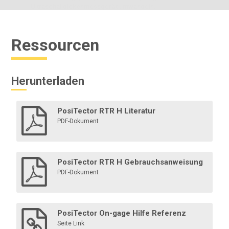
Ultraschalldickenmessgerät umwandeln.
Ressourcen
Mehr erfahren
Herunterladen
PosiTector RTR H Literatur
PDF-Dokument
Bluetooth-Drucker
PosiTector RTR H Gebrauchsanweisung
PDF-Dokument
Dieser batteriebetriebene und leichte Bluetooth-
Drucker druckt Messwerte und statistische
Zusammenfassungen über Bluetooth von Advanced
Modellen.
PosiTector On-gage Hilfe Referenz
Seite Link