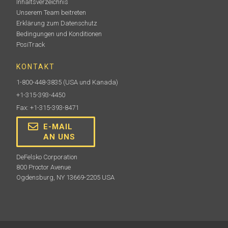
Inhaltsverzeichnis
Unserem Team beitreten
Erklärung zum Datenschutz
Pelican-Koffer für PosiTector
Bedingungen und Konditionen
PosiTrack
Strapazierfähige, wasserdichte Pelican-Koffer mit
einer maßgeschneiderten Schaumstoffeinlage für den
KONTAKT
sicheren Halt Ihres PosiTector .
1-800-448-3835
(USA und Kanada)
+1-315-393-4450
Fax: +1-315-393-8471
Mehr erfahren
E-MAIL
AN UNS
DeFelsko Corporation
800 Proctor Avenue
Ogdensburg, NY 13669-2205 USA