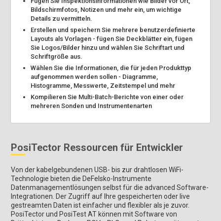
Fügen Sie Inspektionsinformationen wie Bilder vor Ort,
Bildschirmfotos, Notizen und mehr ein, um wichtige
Details zu vermitteln.
Erstellen und speichern Sie mehrere benutzerdefinierte
Layouts als Vorlagen - fügen Sie Deckblätter ein, fügen
Sie Logos/Bilder hinzu und wählen Sie Schriftart und
Schriftgröße aus.
Wählen Sie die Informationen, die für jeden Produkttyp
aufgenommen werden sollen - Diagramme,
Histogramme, Messwerte, Zeitstempel und mehr
Kompilieren Sie Multi-Batch-Berichte von einer oder
mehreren Sonden und Instrumentenarten
PosiTector Ressourcen für Entwickler
Von der kabelgebundenen USB- bis zur drahtlosen WiFi-
Technologie bieten die DeFelsko-Instrumente
Datenmanagementlösungen selbst für die advanced Software-
Integrationen. Der Zugriff auf Ihre gespeicherten oder live
gestreamten Daten ist einfacher und flexibler als je zuvor.
PosiTector und PosiTest AT können mit Software von