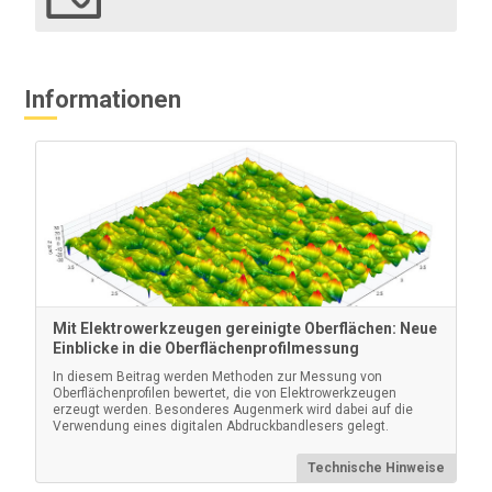
Mehr erfahren
Informationen
PosiTector
Praktischer Hartschalenkoffer für den Transport eines
Mit Elektrowerkzeugen gereinigte Oberflächen: Neue
PosiTector und mehrerer Messfühler
Einblicke in die Oberflächenprofilmessung
In diesem Beitrag werden Methoden zur Messung von
Oberflächenprofilen bewertet, die von Elektrowerkzeugen
erzeugt werden. Besonderes Augenmerk wird dabei auf die
Verwendung eines digitalen Abdruckbandlesers gelegt.
Technische Hinweise
Mehr erfahren