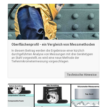
Oberflächenprofil - ein Vergleich von Messmethoden
Testex™ Press-O-Film™ Replika-Band
In diesem Beitrag werden die Ergebnisse einer kürzlich
durchgeführten Analyse von Messungen mit drei Gerätetypen
an Stahl vorgestellt; es wird eine neue Methode der
Jede Rolle Testex Tape enthält 50 Stück (Abdrücke)
Tiefenmikrometermessung vorgeschlagen.
Technische Hinweise
Mehr erfahren