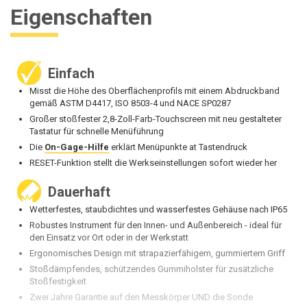
Eigenschaften
Einfach
Misst die Höhe des Oberflächenprofils mit einem Abdruckband
gemäß ASTM D4417, ISO 8503-4 und NACE SP0287
Großer stoßfester 2,8-Zoll-Farb-Touchscreen mit neu gestalteter
Tastatur für schnelle Menüführung
Die
On-Gage-Hilfe
erklärt Menüpunkte at Tastendruck
RESET-Funktion stellt die Werkseinstellungen sofort wieder her
Dauerhaft
Wetterfestes, staubdichtes und wasserfestes Gehäuse nach IP65
Robustes Instrument für den Innen- und Außenbereich - ideal für
den Einsatz vor Ort oder in der Werkstatt
Ergonomisches Design mit strapazierfähigem, gummiertem Griff
Stoßdämpfendes, schützendes Gummiholster für zusätzliche
Stoßfestigkeit
Zwei Jahre Garantie auf den Messkörper UND die Sonde