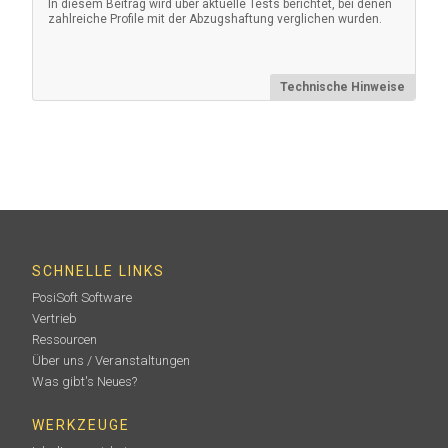
In diesem Beitrag wird über aktuelle Tests berichtet, bei denen
zahlreiche Profile mit der Abzugshaftung verglichen wurden.
Technische Hinweise
AC Power Kit
Für den Dauerbetrieb. Dieses Kit bietet mehrere
alternative Stromversorgungslösungen für Ihren
batteriebetriebenen PosiTector. Betreiben Sie Ihr
Messgerät, ohne Batterien zu benötigen.
SCHNELLE LINKS
Mehr erfahren
PosiSoft Software
Vertrieb
Ressourcen
Über uns / Veranstaltungen
Was gibt's Neues?
WERKZEUGE