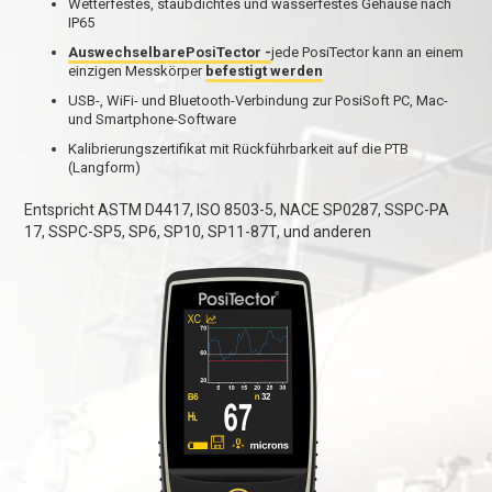
Wetterfestes, staubdichtes und wasserfestes Gehäuse nach
IP65
AuswechselbarePosiTector -
jede PosiTector kann an einem
einzigen Messkörper
befestigt werden
USB-, WiFi- und Bluetooth-Verbindung zur PosiSoft PC, Mac-
und Smartphone-Software
Kalibrierungszertifikat mit Rückführbarkeit auf die PTB
(Langform)
Entspricht ASTM D4417, ISO 8503-5, NACE SP0287, SSPC-PA
17, SSPC-SP5, SP6, SP10, SP11-87T, und anderen