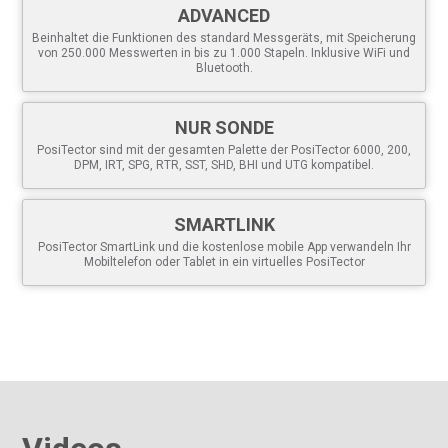
Spitzenhöhe (
)
20 bis 115 μm
HL
ADVANCED
Messbereich
(0,8 bis 4,5 mils)
Beinhaltet die Funktionen des standard Messgeräts, mit Speicherung
Peak Height (
) Genauigkeit
± 5 μm (± 0,2 mils)
HL
von 250.000 Messwerten in bis zu 1.000 Stapeln. Inklusive WiFi und
Bluetooth.
Peak Height (
) Auflösung
1 μm (0,1 mils)
HL
Amboss-Durchmesser
Ø6,35 mm (Ø0,25 Zoll)
NUR SONDE
Amboss Druck
1,1 Newton (110 Gramm Kraft)
PosiTector sind mit der gesamten Palette der PosiTector 6000, 200,
Größe*
127 x 66 x 25,4 mm
DPM, IRT, SPG, RTR, SST, SHD, BHI und UTG kompatibel.
(5" x 2,6" x 1")
Gewicht*
137 g 4,9 oz.) ohne Batterien
SMARTLINK
* Größe und Gewicht beziehen sich nur auf das PosiTector und
PosiTector SmartLink und die kostenlose mobile App verwandeln Ihr
beinhalten nicht die Sonde.
Mobiltelefon oder Tablet in ein virtuelles PosiTector