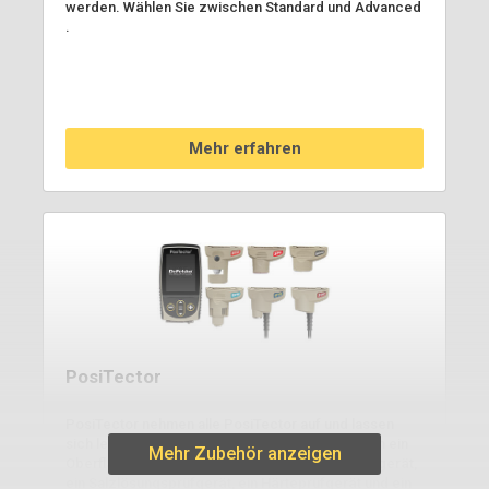
werden. Wählen Sie zwischen Standard und Advanced
.
Mehr erfahren
PosiTector
PosiTector nehmen alle PosiTector auf und lassen
sich leicht von einem Schichtdickenmessgerät in ein
Mehr Zubehör anzeigen
Oberflächenprofilmessgerät, ein Taupunktmessgerät,
ein Salzlösungsprüfgerät, ein Härteprüfgerät und ein