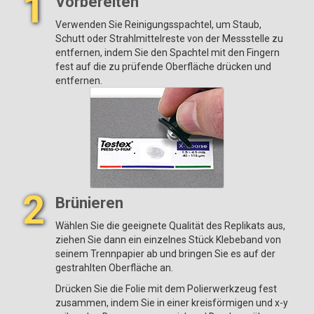
1
Vorbereiten
Verwenden Sie Reinigungsspachtel, um Staub,
Standard Modelle
Schutt oder Strahlmittelreste von der Messstelle zu
entfernen, indem Sie den Spachtel mit den Fingern
Beinhaltet ALLE Merkmale wie oben gezeigt plus...
fest auf die zu prüfende Oberfläche drücken und
entfernen.
Speicherung von 1.000 Messwerten pro Sonde - gespeicherte
Messwerte können angezeigt oder heruntergeladen werden
Advanced Modelle
Beinhaltet ALLE Merkmale wie oben gezeigt plus...
Speicherung von 250.000 Messwerten von mehreren Sonden in
bis zu 1.000 Stapeln
Live-Darstellung der Messdaten
2
Brünieren
Touchscreen-Tastatur zum schnellen
Umbenennen von Stapeln
, Hinzufügen von Notizen und mehr
Wählen Sie die geeignete Qualität des Replikats aus,
WiFi-Technologie
synchronisiert drahtlos mit PosiSoft.net und
ziehen Sie dann ein einzelnes Stück Klebeband von
lädt Software-Updates herunter
seinem Trennpapier ab und bringen Sie es auf der
Bluetooth
4.0 Technologie
für die Datenübertragung an ein
gestrahlten Oberfläche an.
mobiles Gerät, auf dem die PosiTector App oder ein optionaler
Drücken Sie die Folie mit dem Polierwerkzeug fest
tragbarer Drucker läuft.
BLE-API
für die Integration in Software
zusammen, indem Sie in einer kreisförmigen und x-y
von Drittanbietern verfügbar.