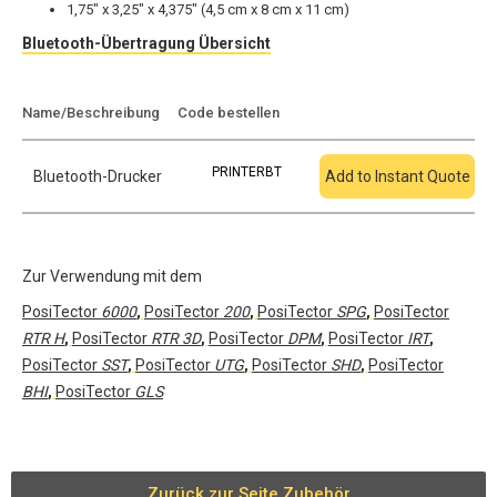
1,75" x 3,25" x 4,375" (4,5 cm x 8 cm x 11 cm)
Bluetooth-Übertragung Übersicht
Zum Angebot
Name/Beschreibung
Code bestellen
hinzufügen
PRINTERBT
Bluetooth-Drucker
Add to Instant Quote
Zur Verwendung mit dem
PosiTector
6000
,
PosiTector
200
,
PosiTector
SPG
,
PosiTector
RTR H
,
PosiTector
RTR 3D
,
PosiTector
DPM
,
PosiTector
IRT
,
PosiTector
SST
,
PosiTector
UTG
,
PosiTector
SHD
,
PosiTector
BHI
,
PosiTector
GLS
Zurück zur Seite Zubehör