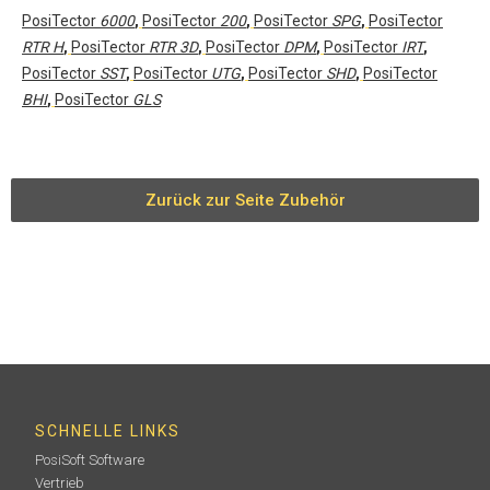
PosiTector
6000
,
PosiTector
200
,
PosiTector
SPG
,
PosiTector
RTR H
,
PosiTector
RTR 3D
,
PosiTector
DPM
,
PosiTector
IRT
,
PosiTector
SST
,
PosiTector
UTG
,
PosiTector
SHD
,
PosiTector
BHI
,
PosiTector
GLS
Zurück zur Seite Zubehör
SCHNELLE LINKS
PosiSoft Software
Vertrieb