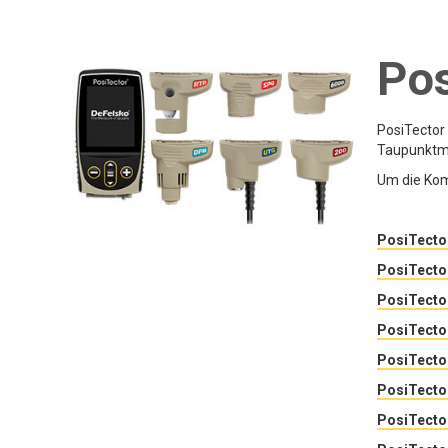
Pos
PosiTector
Taupunktme
Um die Kom
PosiTecto
PosiTecto
PosiTecto
PosiTecto
PosiTect
PosiTecto
PosiTecto