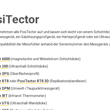
iTector
 nehmen alle PosiTector auf und lassen sich leicht von einem Schichtdi
ssgerät, ein Salzlösungsprüfgerät, ein Härteprüfgerät oder ein Ultr
patibilität der Messfühler anhand der Seriennummer des Messgeräts 
r 6000
(magnetische und Wirbelstrom-Schichtdicke)
r 200
(Ultraschall-Schichtdicke)
r SPG
(Oberflächenprofil)
r RTR
oder
PosiTector RTR 3D
(Replikationsbandleser)
or DPM
(Umwelt-/Taupunktmessgerät)
r IRT
(Infrarot-Thermometer)
r UTG
(Ultraschall-Wanddicke)