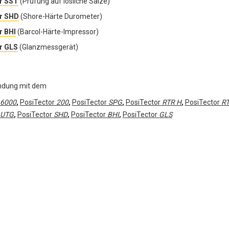
r SST
(Prüfung auf lösliche Salze)
r SHD
(Shore-Härte Durometer)
r BHI
(Barcol-Härte-Impressor)
r GLS
(Glanzmessgerät)
ndung mit dem
6000
,
PosiTector
200
,
PosiTector
SPG
,
PosiTector
RTR H
,
PosiTector
RT
UTG
,
PosiTector
SHD
,
PosiTector
BHI
,
PosiTector
GLS