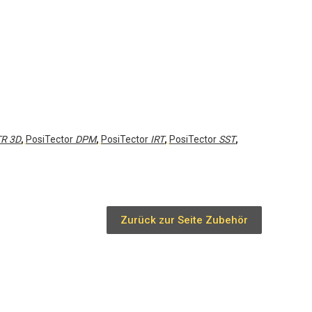
R 3D
,
PosiTector
DPM
,
PosiTector
IRT
,
PosiTector
SST
,
Zurück zur Seite Zubehör