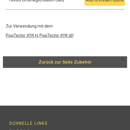
Testex Unterlegscheiben-Satz
Add to Instant Quote
Zur Verwendung mit dem
PosiTector
RTR H
,
PosiTector
RTR 3D
Zurück zur Seite Zubehör
SCHNELLE LINKS