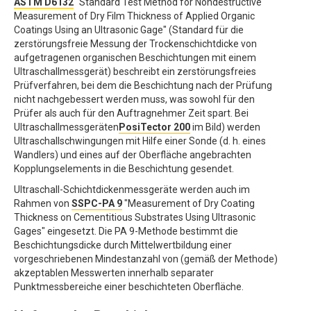
ASTM D6132
"Standard Test Method for Nondestructive
Measurement of Dry Film Thickness of Applied Organic
Coatings Using an Ultrasonic Gage" (Standard für die
zerstörungsfreie Messung der Trockenschichtdicke von
aufgetragenen organischen Beschichtungen mit einem
Ultraschallmessgerät) beschreibt ein zerstörungsfreies
Prüfverfahren, bei dem die Beschichtung nach der Prüfung
nicht nachgebessert werden muss, was sowohl für den
Prüfer als auch für den Auftragnehmer Zeit spart. Bei
Ultraschallmessgeräten
PosiTector 200
im Bild) werden
Ultraschallschwingungen mit Hilfe einer Sonde (d. h. eines
Wandlers) und eines auf der Oberfläche angebrachten
Kopplungselements in die Beschichtung gesendet.
Ultraschall-Schichtdickenmessgeräte werden auch im
Rahmen von
SSPC-PA 9
"Measurement of Dry Coating
Thickness on Cementitious Substrates Using Ultrasonic
Gages" eingesetzt. Die PA 9-Methode bestimmt die
Beschichtungsdicke durch Mittelwertbildung einer
vorgeschriebenen Mindestanzahl von (gemäß der Methode)
akzeptablen Messwerten innerhalb separater
Punktmessbereiche einer beschichteten Oberfläche.