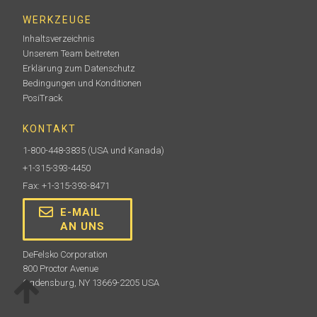
WERKZEUGE
Inhaltsverzeichnis
Unserem Team beitreten
Erklärung zum Datenschutz
Federverbinder
Bedingungen und Konditionen
PosiTrack
Verbinden Sie das PosiTest HHD mit DeFelsko oder
SPY Rollfederelektroden
KONTAKT
1-800-448-3835
(USA und Kanada)
+1-315-393-4450
Fax: +1-315-393-8471
Mehr erfahren
E-MAIL
AN UNS
DeFelsko Corporation
800 Proctor Avenue
Ogdensburg, NY 13669-2205 USA