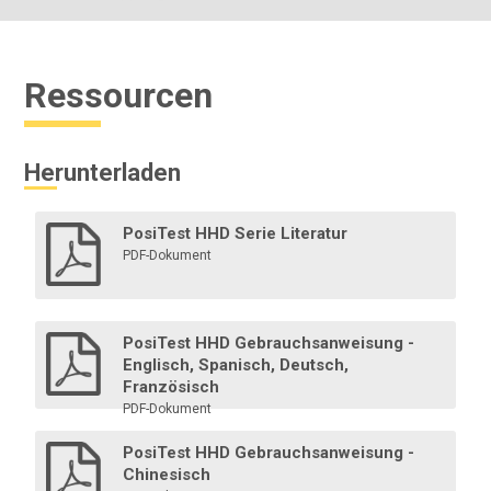
Ressourcen
Mehr erfahren
Herunterladen
PosiTest HHD Serie Literatur
PDF-Dokument
PosiTest HHD
PosiTest HHD Gebrauchsanweisung -
Englisch, Spanisch, Deutsch,
Eigenständiges Voltmeter (Crest-Meter, Jeep-Meter)
Französisch
zur Überprüfung der Genauigkeit und des Betriebs von
PDF-Dokument
DC-Detektoren des Impuls- oder Dauertyps
Fehlstellen
PosiTest HHD Gebrauchsanweisung -
Chinesisch