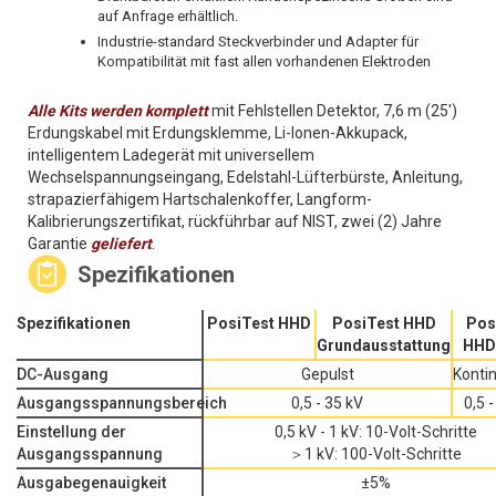
auf Anfrage erhältlich.
Industrie-standard Steckverbinder und Adapter für
Kompatibilität mit fast allen vorhandenen Elektroden
Alle Kits werden komplett
mit Fehlstellen Detektor, 7,6 m (25')
Erdungskabel mit Erdungsklemme, Li-Ionen-Akkupack,
intelligentem Ladegerät mit universellem
Wechselspannungseingang, Edelstahl-Lüfterbürste, Anleitung,
strapazierfähigem Hartschalenkoffer, Langform-
Kalibrierungszertifikat, rückführbar auf NIST, zwei (2) Jahre
Garantie
geliefert
.
Spezifikationen
Spezifikationen
PosiTest HHD
PosiTest HHD
Pos
Grundausstattung
HHD 
DC-Ausgang
Gepulst
Kontin
Ausgangsspannungsbereich
0,5 - 35 kV
0,5 
Einstellung der
0,5 kV - 1 kV: 10-Volt-Schritte
Ausgangsspannung
＞1 kV: 100-Volt-Schritte
Ausgabegenauigkeit
±5%