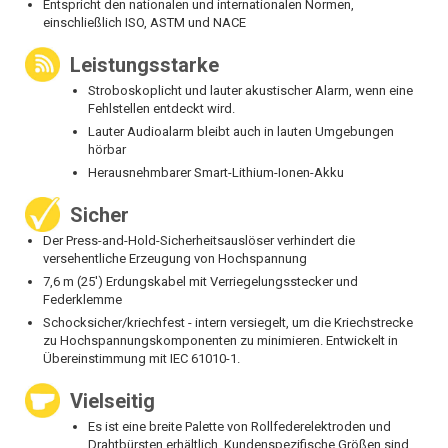
Entspricht den nationalen und internationalen Normen,
einschließlich ISO, ASTM und NACE
Leistungsstarke
Stroboskoplicht und lauter akustischer Alarm, wenn eine
Fehlstellen entdeckt wird.
Lauter Audioalarm bleibt auch in lauten Umgebungen
hörbar
Herausnehmbarer Smart-Lithium-Ionen-Akku
Sicher
Der Press-and-Hold-Sicherheitsauslöser verhindert die
versehentliche Erzeugung von Hochspannung
7,6 m (25') Erdungskabel mit Verriegelungsstecker und
Federklemme
Schocksicher/kriechfest - intern versiegelt, um die Kriechstrecke
zu Hochspannungskomponenten zu minimieren. Entwickelt in
Übereinstimmung mit IEC 61010-1.
Vielseitig
Es ist eine breite Palette von Rollfederelektroden und
Drahtbürsten erhältlich. Kundenspezifische Größen sind