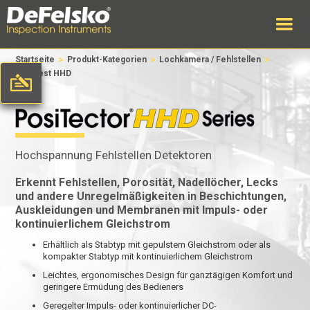
>
>
>
Startseite
Produkt-Kategorien
Lochkamera / Fehlstellen
PosiTest HHD
Hochspannung Fehlstellen Detektoren
Erkennt Fehlstellen, Porosität, Nadellöcher, Lecks
und andere Unregelmäßigkeiten in Beschichtungen,
Auskleidungen und Membranen mit Impuls- oder
kontinuierlichem Gleichstrom
Erhältlich als Stabtyp mit gepulstem Gleichstrom oder als
kompakter Stabtyp mit kontinuierlichem Gleichstrom
Leichtes, ergonomisches Design für ganztägigen Komfort und
geringere Ermüdung des Bedieners
Geregelter Impuls- oder kontinuierlicher DC-