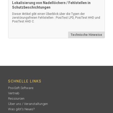
Lokalisierung von Nadellöchern / Fehlstellen in
Schutzbeschichtungen
Dieser Artikel gibt einen Überblick über die Typen der
zerstörungsfreien Fehlstellen : PosiTest LPD, PosiTest HHD und
PosiTest HHD C.
Technische Hinweise
Ersatz-Gebläsebürstenelektrode
Edelstahl-Lüfterbürste für PosiTest HHD - 152 mm (6")
SCHNELLE LINKS
Mehr erfahren
PosiSoft Software
Vertrieb
Ressourcen
Über uns / Veranstaltungen
Was gibt's Neues?