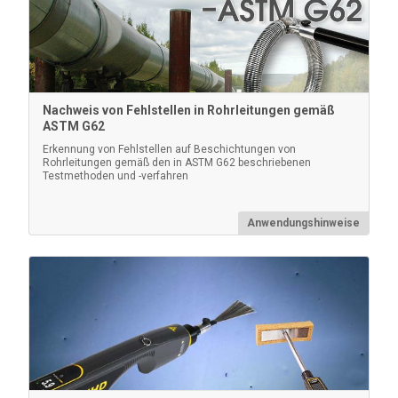
Nachweis von Fehlstellen in Rohrleitungen gemäß
ASTM G62
Erkennung von Fehlstellen auf Beschichtungen von
Rohrleitungen gemäß den in ASTM G62 beschriebenen
Elektrodenadapter
Testmethoden und -verfahren
Anschluss an Feder- und Bürstenelektroden an
Anwendungshinweise
PosiTest HHD von anderen Herstellern
Mehr erfahren