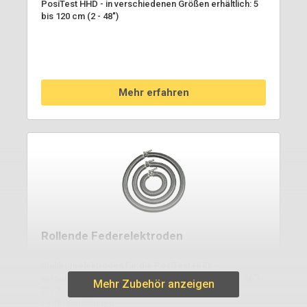
PosiTest HHD - in verschiedenen Größen erhältlich: 5
bis 120 cm (2 - 48")
Mehr erfahren
Rollende Federelektroden
Stahlrohrelektroden für die PosiTest HHD -
verschiedene Größen erhältlich: 10 bis 91 cm (4 - 36")
Mehr Zubehör anzeigen
Die Rollfedern enthalten zwei vorinstallierte
Federkupplungen.