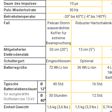
Dauer des Impulses
10 μs
Puls-Wiederholrate
30 Hz
Betriebstemperatur
-20° bis 60°C (-4° bis 140°F)
Fall
Pelican Storm
Robuster Hartschalenk
wasserdichter
Koffer für
extreme
Beanspruchung
Mitgelieferter
50 cm (20")
13 cm (5")
Elektrodenstab
Schultergurt
Eingeschlossen
Optional
Batteriegröße
72 Wh Li-Ion
36 Wh Li-Ion
4 L
18
Bat
Typische
Ø
40 Std.
16 Std.
Batterielebensdauer
12"
für ausgewählte
Ø
30 Stunden.
12 Std.
Rollfedern bei 10 kV
40"
Einheit Gewicht
1,6 kg (3,6 lbs.)
1,5 kg (3,3 lbs.)
0,74 