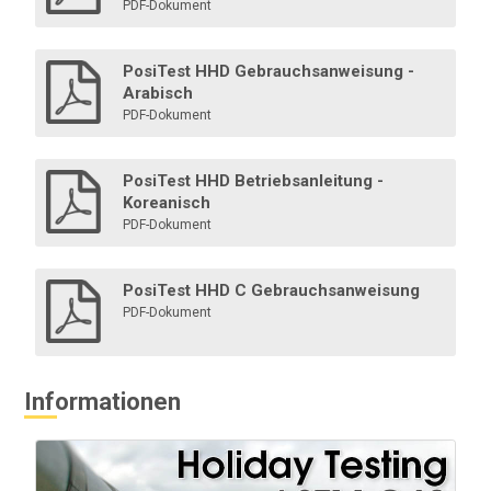
PDF-Dokument
Mehr erfahren
PosiTest HHD Gebrauchsanweisung -
Arabisch
PDF-Dokument
PosiTest HHD Betriebsanleitung -
Koreanisch
PDF-Dokument
HHD Halbkreis Neoprenbürste 50-
PosiTest HHD C Gebrauchsanweisung
127mm/2-5"
PDF-Dokument
Neopren-Halbkreis-Bürstenelektrode für PosiTest
HHD für Rohre von 50 bis 127 mm / 2 bis 5 Zoll
Informationen
Mehr erfahren