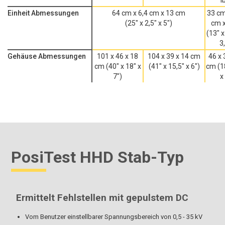
l
Einheit Abmessungen
64 cm x 6,4 cm x 13 cm
33 cm
(25" x 2,5" x 5")
cm x
(13" x
3
Gehäuse Abmessungen
101 x 46 x 18
104 x 39 x 14 cm
46 x 
cm (40" x 18" x
(41" x 15,5" x 6")
cm (1
7")
x
PosiTest HHD Stab-Typ
Ermittelt Fehlstellen mit gepulstem DC
Vom Benutzer einstellbarer Spannungsbereich von 0,5 - 35 kV