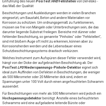
Einführung des neuen
PosiTest
HHD
Fehlstellen
von DeFelsko -
das Maß der Qualität
Beschichtungen und Auskleidungen werden in vielen Branchen
eingesetzt, um Baustahl, Beton und andere Materialien vor
Korrosion zu schützen. Um ordnungsgemäß zu funktionieren,
müssen sie frei von Mängeln oder Unterbrechungen sein, die das
darunter liegende Substrat freilegen. Bereiche mit dünner oder
fehlender Beschichtung, so genannte "Pinholes" oder "Fehlstellen",
sind mit bloßem Auge oft nicht zu erkennen, können aber zu
Korrosionsherden werden und die Lebensdauer eines
Schutzbeschichtungssystems drastisch verkürzen.
Welches Instrument zum Aufspüren dieser Fehler verwendet wird,
hängt von der Dicke der aufgebrachten Beschichtung ab. Der
PosiTest
LPD
Niederspannungs-Pinhole-Detektor
eignet sich
ideal zum Auffinden von Defekten in Beschichtungen, die weniger
als 500 Mikrometer oder 20 Millimeter dick sind, indem er
Spannungen unter 100 Volt durch einen angefeuchteten Schwamm
aussendet.
Für Beschichtungen von mehr als 500 Mikrometern wird jedoch ein
Hochspannungsdetektor
benötigt. Anstelle eines befeuchteten
Schwamms wird eine aufgeladene leitende Bürste oder