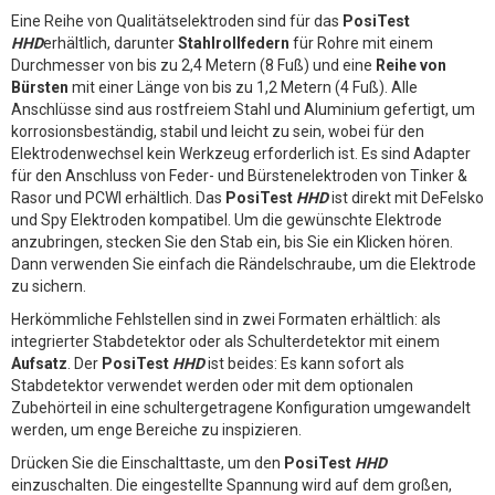
Eine Reihe von Qualitätselektroden sind für das
PosiTest
HHD
erhältlich, darunter
Stahlrollfedern
für Rohre mit einem
Durchmesser von bis zu 2,4 Metern (8 Fuß) und eine
Reihe von
Bürsten
mit einer Länge von bis zu 1,2 Metern (4 Fuß). Alle
Anschlüsse sind aus rostfreiem Stahl und Aluminium gefertigt, um
korrosionsbeständig, stabil und leicht zu sein, wobei für den
Elektrodenwechsel kein Werkzeug erforderlich ist. Es sind Adapter
für den Anschluss von Feder- und Bürstenelektroden von Tinker &
Rasor und PCWI erhältlich. Das
PosiTest
HHD
ist direkt mit DeFelsko
und Spy Elektroden kompatibel. Um die gewünschte Elektrode
anzubringen, stecken Sie den Stab ein, bis Sie ein Klicken hören.
Dann verwenden Sie einfach die Rändelschraube, um die Elektrode
zu sichern.
Herkömmliche Fehlstellen sind in zwei Formaten erhältlich: als
integrierter Stabdetektor oder als Schulterdetektor mit einem
Aufsatz
. Der
PosiTest
HHD
ist beides: Es kann sofort als
Stabdetektor verwendet werden oder mit dem optionalen
Zubehörteil in eine schultergetragene Konfiguration umgewandelt
werden, um enge Bereiche zu inspizieren.
Drücken Sie die Einschalttaste, um den
PosiTest
HHD
einzuschalten. Die eingestellte Spannung wird auf dem großen,