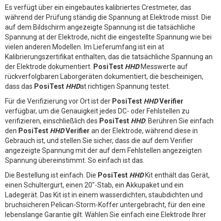
Es verfügt über ein eingebautes kalibriertes Crestmeter, das
während der Prüfung ständig die Spannung at Elektrode misst. Die
auf dem Bildschirm angezeigte Spannung ist die tatsächliche
Spannung at der Elektrode, nicht die eingestellte Spannung wie bei
vielen anderen Modellen. Im Lieferumfang ist ein at
Kalibrierungszertifikat enthalten, das die tatsächliche Spannung an
der Elektrode dokumentiert.
PosiTest
HHD
Messwerte auf
rückverfolgbaren Laborgeräten dokumentiert, die bescheinigen,
dass das
PosiTest
HHD
at richtigen Spannung testet.
Für die Verifizierung vor Ort ist der
PosiTest
HHD
Verifier
verfügbar, um die Genauigkeit jedes DC- oder Fehlstellen zu
verifizieren, einschließlich des
PosiTest
HHD
. Berühren Sie einfach
den
PosiTest
HHD
Verifier
an der Elektrode, während diese in
Gebrauch ist, und stellen Sie sicher, dass die auf dem Verifier
angezeigte Spannung mit der auf dem Fehlstellen angezeigten
Spannung übereinstimmt. So einfach ist das.
Die Bestellung ist einfach. Die
PosiTest
HHD
Kit enthält das Gerät,
einen Schultergurt, einen 20"-Stab, ein Akkupaket und ein
Ladegerät. Das Kit ist in einem wasserdichten, staubdichten und
bruchsicheren Pelican-Storm-Koffer untergebracht, für den eine
lebenslange Garantie gilt. Wählen Sie einfach eine Elektrode Ihrer