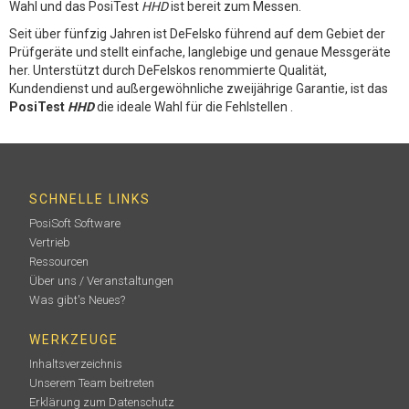
Wahl und das PosiTest
HHD
ist bereit zum Messen.
Seit über fünfzig Jahren ist DeFelsko führend auf dem Gebiet der
Prüfgeräte und stellt einfache, langlebige und genaue Messgeräte
her. Unterstützt durch DeFelskos renommierte Qualität,
Kundendienst und außergewöhnliche zweijährige Garantie, ist das
PosiTest
HHD
die ideale Wahl für die Fehlstellen .
SCHNELLE LINKS
PosiSoft Software
Vertrieb
Ressourcen
Über uns / Veranstaltungen
Was gibt's Neues?
WERKZEUGE
Inhaltsverzeichnis
Unserem Team beitreten
Erklärung zum Datenschutz