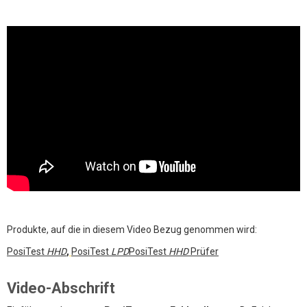
Produkte, auf die in diesem Video Bezug genommen wird:
PosiTest
HHD
,
PosiTest
LPD
PosiTest
HHD
Prüfer
Video-Abschrift