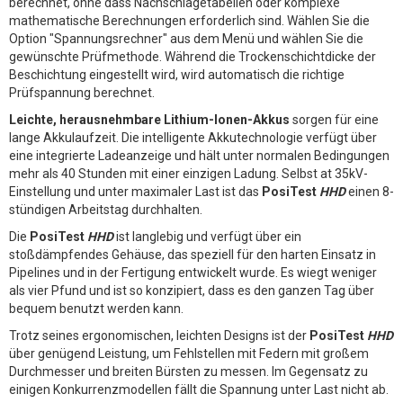
berechnet, ohne dass Nachschlagetabellen oder komplexe
mathematische Berechnungen erforderlich sind. Wählen Sie die
Option "Spannungsrechner" aus dem Menü und wählen Sie die
gewünschte Prüfmethode. Während die Trockenschichtdicke der
Beschichtung eingestellt wird, wird automatisch die richtige
Prüfspannung berechnet.
Leichte, herausnehmbare Lithium-Ionen-Akkus
sorgen für eine
lange Akkulaufzeit. Die intelligente Akkutechnologie verfügt über
eine integrierte Ladeanzeige und hält unter normalen Bedingungen
mehr als 40 Stunden mit einer einzigen Ladung. Selbst at 35kV-
Einstellung und unter maximaler Last ist das
PosiTest
HHD
einen 8-
stündigen Arbeitstag durchhalten.
Die
PosiTest
HHD
ist langlebig und verfügt über ein
stoßdämpfendes Gehäuse, das speziell für den harten Einsatz in
Pipelines und in der Fertigung entwickelt wurde. Es wiegt weniger
als vier Pfund und ist so konzipiert, dass es den ganzen Tag über
bequem benutzt werden kann.
Trotz seines ergonomischen, leichten Designs ist der
PosiTest
HHD
über genügend Leistung, um Fehlstellen mit Federn mit großem
Durchmesser und breiten Bürsten zu messen. Im Gegensatz zu
einigen Konkurrenzmodellen fällt die Spannung unter Last nicht ab.