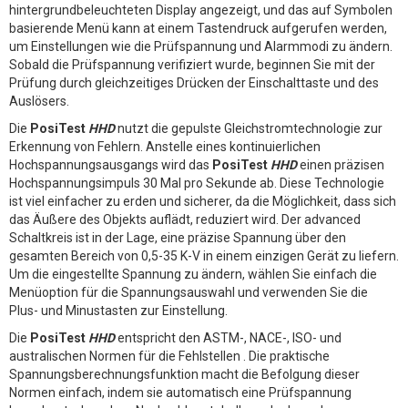
hintergrundbeleuchteten Display angezeigt, und das auf Symbolen
basierende Menü kann at einem Tastendruck aufgerufen werden,
um Einstellungen wie die Prüfspannung und Alarmmodi zu ändern.
Sobald die Prüfspannung verifiziert wurde, beginnen Sie mit der
Prüfung durch gleichzeitiges Drücken der Einschalttaste und des
Auslösers.
Die
PosiTest
HHD
nutzt die gepulste Gleichstromtechnologie zur
Erkennung von Fehlern. Anstelle eines kontinuierlichen
Hochspannungsausgangs wird das
PosiTest
HHD
einen präzisen
Hochspannungsimpuls 30 Mal pro Sekunde ab. Diese Technologie
ist viel einfacher zu erden und sicherer, da die Möglichkeit, dass sich
das Äußere des Objekts auflädt, reduziert wird. Der advanced
Schaltkreis ist in der Lage, eine präzise Spannung über den
gesamten Bereich von 0,5-35 K-V in einem einzigen Gerät zu liefern.
Um die eingestellte Spannung zu ändern, wählen Sie einfach die
Menüoption für die Spannungsauswahl und verwenden Sie die
Plus- und Minustasten zur Einstellung.
Die
PosiTest
HHD
entspricht den ASTM-, NACE-, ISO- und
australischen Normen für die Fehlstellen . Die praktische
Spannungsberechnungsfunktion macht die Befolgung dieser
Normen einfach, indem sie automatisch eine Prüfspannung