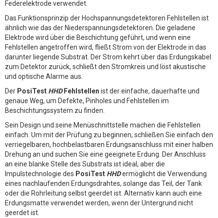
Federelektrode verwendet.
Das Funktionsprinzip der Hochspannungsdetektoren Fehlstellen ist
ähnlich wie das der Niederspannungsdetektoren. Die geladene
Elektrode wird über die Beschichtung geführt, und wenn eine
Fehlstellen angetroffen wird, fließt Strom von der Elektrode in das
darunter liegende Substrat. Der Strom kehrt über das Erdungskabel
zum Detektor zurück, schließt den Stromkreis und löst akustische
und optische Alarme aus.
Der
PosiTest
HHD
Fehlstellen
ist der einfache, dauerhafte und
genaue Weg, um Defekte, Pinholes und Fehlstellen im
Beschichtungssystem zu finden.
Sein Design und seine Menüschnittstelle machen die Fehlstellen
einfach. Um mit der Prüfung zu beginnen, schließen Sie einfach den
verriegelbaren, hochbelastbaren Erdungsanschluss mit einer halben
Drehung an und suchen Sie eine geeignete Erdung. Der Anschluss
an eine blanke Stelle des Substrats ist ideal, aber die
Impulstechnologie des
PosiTest
HHD
ermöglicht die Verwendung
eines nachlaufenden Erdungsdrahtes, solange das Teil, der Tank
oder die Rohrleitung selbst geerdet ist. Alternativ kann auch eine
Erdungsmatte verwendet werden, wenn der Untergrund nicht
geerdet ist.