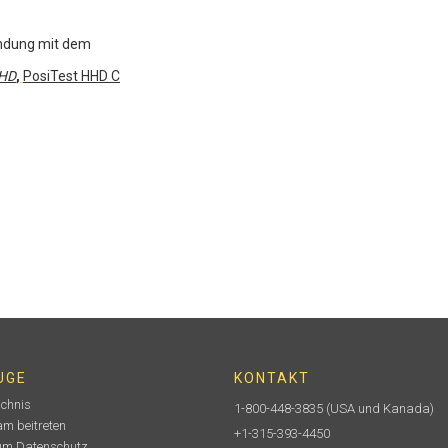
ndung mit dem
HD
,
PosiTest HHD C
UGE
KONTAKT
ichnis
1-800-448-3835
(USA und Kanada)
m beitreten
+1-315-393-4450
um Datenschutz