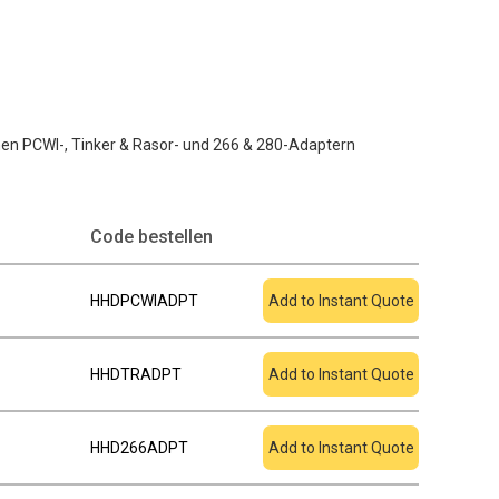
hen PCWI-, Tinker & Rasor- und 266 & 280-Adaptern
Zum Angebot
Code bestellen
hinzufügen
HHDPCWIADPT
Add to Instant Quote
HHDTRADPT
Add to Instant Quote
HHD266ADPT
Add to Instant Quote