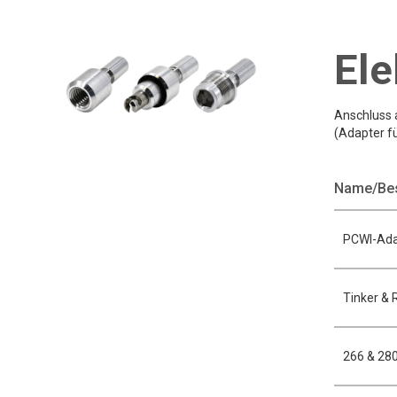
Ele
Anschluss 
(Adapter fü
Name/Be
PCWI-Ada
Tinker & 
266 & 28