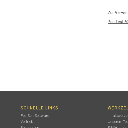
Zur Verwe
PosiTest
H
SCHNELLE LINKS
WERKZE
PosiSoft Software
Inhaltsverze
Vertrieb
Unserem Tea
Ressourcen
Erklärung z