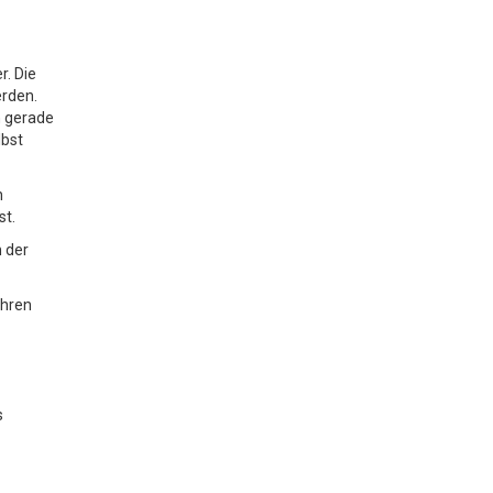
r. Die
erden.
n gerade
lbst
n
st.
 der
ahren
s