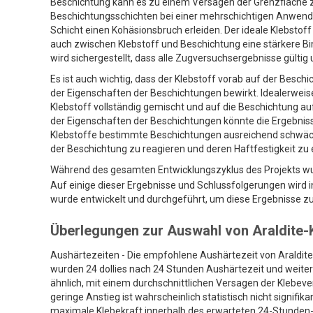
Beschichtung kann es zu einem Versagen der Grenzfläche 
Beschichtungsschichten bei einer mehrschichtigen Anwen
Schicht einen Kohäsionsbruch erleiden. Der ideale Klebstoff 
auch zwischen Klebstoff und Beschichtung eine stärkere Bi
wird sichergestellt, dass alle Zugversuchsergebnisse gültig
Es ist auch wichtig, dass der Klebstoff vorab auf der Besch
der Eigenschaften der Beschichtungen bewirkt. Idealerweis
Klebstoff vollständig gemischt und auf die Beschichtung auf
der Eigenschaften der Beschichtungen könnte die Ergebniss
Klebstoffe bestimmte Beschichtungen ausreichend schwächen 
der Beschichtung zu reagieren und deren Haftfestigkeit zu
Während des gesamten Entwicklungszyklus des Projekts 
Auf einige dieser Ergebnisse und Schlussfolgerungen wir
wurde entwickelt und durchgeführt, um diese Ergebnisse zu 
Überlegungen zur Auswahl von Araldite-
Aushärtezeiten - Die empfohlene Aushärtezeit von Araldit
wurden 24 dollies nach 24 Stunden Aushärtezeit und weiter
ähnlich, mit einem durchschnittlichen Versagen der Klebev
geringe Anstieg ist wahrscheinlich statistisch nicht signifi
maximale Klebekraft innerhalb des erwarteten 24-Stunden-