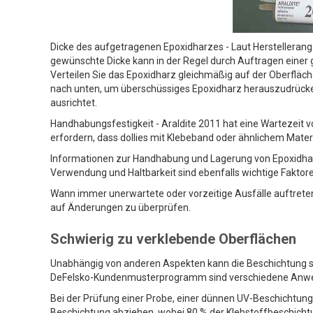
Dicke des aufgetragenen Epoxidharzes - Laut Herstellerangab
gewünschte Dicke kann in der Regel durch Auftragen einer 
Verteilen Sie das Epoxidharz gleichmäßig auf der Oberfläche
nach unten, um überschüssiges Epoxidharz herauszudrücken,
ausrichtet.
Handhabungsfestigkeit - Araldite 2011 hat eine Wartezeit von
erfordern, dass dollies mit Klebeband oder ähnlichem Materi
Informationen zur Handhabung und Lagerung von Epoxidha
Verwendung und Haltbarkeit sind ebenfalls wichtige Faktor
Wann immer unerwartete oder vorzeitige Ausfälle auftrete
auf Änderungen zu überprüfen.
Schwierig zu verklebende Oberflächen
Unabhängig von anderen Aspekten kann die Beschichtung sel
DeFelsko-Kundenmusterprogramm sind verschiedene Anw
Bei der Prüfung einer Probe, einer dünnen UV-Beschichtung
Beschichtung abziehen, wobei 80 % der Klebstoffbeschichtun