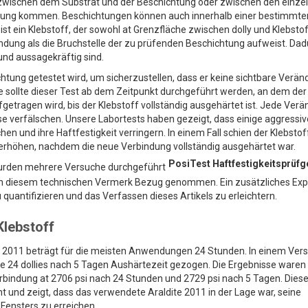
zwischen dem Substrat und der Beschichtung oder zwischen den einze
dung kommen. Beschichtungen können auch innerhalb einer bestimmte
ist ein Klebstoff, der sowohl at Grenzfläche zwischen dolly und Klebstof
ndung als die Bruchstelle der zu prüfenden Beschichtung aufweist. Dad
 und aussagekräftig sind.
ichtung getestet wird, um sicherzustellen, dass er keine sichtbare Verä
e sollte dieser Test ab dem Zeitpunkt durchgeführt werden, an dem der
getragen wird, bis der Klebstoff vollständig ausgehärtet ist. Jede Ver
e verfälschen. Unsere Labortests haben gezeigt, dass einige aggressiv
und ihre Haftfestigkeit verringern. In einem Fall schien der Klebstof
 erhöhen, nachdem die neue Verbindung vollständig ausgehärtet war.
PosiTest Haftfestigkeitsprüfg
wurden mehrere Versuche durchgeführt
d in diesem technischen Vermerk Bezug genommen. Ein zusätzliches Ex
quantifizieren und das Verfassen dieses Artikels zu erleichtern.
Klebstoff
e 2011 beträgt für die meisten Anwendungen 24 Stunden. In einem Ver
e 24 dollies nach 5 Tagen Aushärtezeit gezogen. Die Ergebnisse waren
erbindung at 2706 psi nach 24 Stunden und 2729 psi nach 5 Tagen. Diese
kant und zeigt, dass das verwendete Araldite 2011 in der Lage war, seine
Fensters zu erreichen.