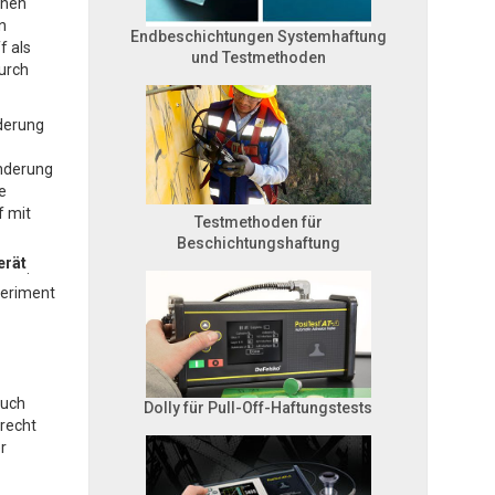
lnen
n
Endbeschichtungen Systemhaftung
f als
und Testmethoden
urch
nderung
änderung
e
f mit
Testmethoden für
Beschichtungshaftung
erät
.
periment
such
Dolly für Pull-Off-Haftungstests
 recht
r