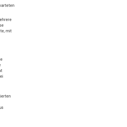
warteten
mehrere
ise
te, mit
te
e
at
ei
ierten
us