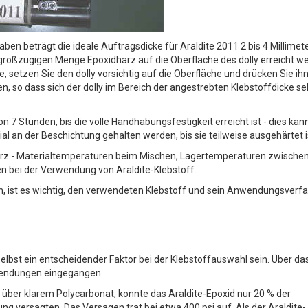
en beträgt die ideale Auftragsdicke für Araldite 2011 2 bis 4 Millimete
großzügigen Menge Epoxidharz auf die Oberfläche des dolly erreicht w
, setzen Sie den dolly vorsichtig auf die Oberfläche und drücken Sie ih
 so dass sich der dolly im Bereich der angestrebten Klebstoffdicke se
 7 Stunden, bis die volle Handhabungsfestigkeit erreicht ist - dies kan
al an der Beschichtung gehalten werden, bis sie teilweise ausgehärtet i
rz - Materialtemperaturen beim Mischen, Lagertemperaturen zwischen
en bei der Verwendung von Araldite-Klebstoff.
n, ist es wichtig, den verwendeten Klebstoff und sein Anwendungsverf
bst ein entscheidender Faktor bei der Klebstoffauswahl sein. Über da
endungen eingegangen.
 über klarem Polycarbonat, konnte das Araldite-Epoxid nur 20 % der
g versagten. Das Versagen trat bei etwa 400 psi auf. Als der Araldite-