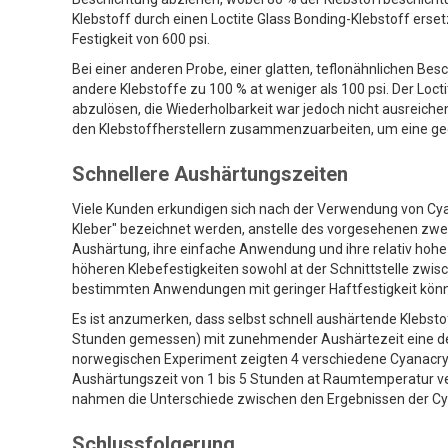
Klebstoff durch einen Loctite Glass Bonding-Klebstoff erse
Festigkeit von 600 psi.
Bei einer anderen Probe, einer glatten, teflonähnlichen Be
andere Klebstoffe zu 100 % at weniger als 100 psi. Der Locti
abzulösen, die Wiederholbarkeit war jedoch nicht ausreich
den Klebstoffherstellern zusammenzuarbeiten, um eine gee
Schnellere Aushärtungszeiten
Viele Kunden erkundigen sich nach der Verwendung von Cya
Kleber" bezeichnet werden, anstelle des vorgesehenen zwei
Aushärtung, ihre einfache Anwendung und ihre relativ hohe K
höheren Klebefestigkeiten sowohl at der Schnittstelle zwis
bestimmten Anwendungen mit geringer Haftfestigkeit könn
Es ist anzumerken, dass selbst schnell aushärtende Klebstof
Stunden gemessen) mit zunehmender Aushärtezeit eine deu
norwegischen Experiment zeigten 4 verschiedene Cyanacrylat
Aushärtungszeit von 1 bis 5 Stunden at Raumtemperatur ver
nahmen die Unterschiede zwischen den Ergebnissen der Cy
Schlussfolgerung