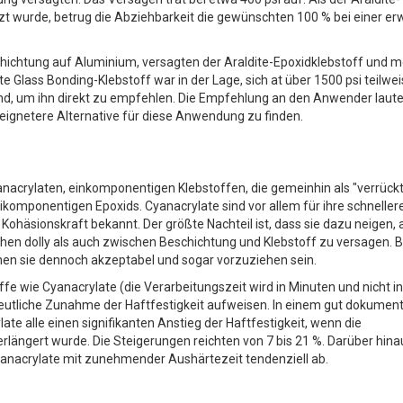
tzt wurde, betrug die Abziehbarkeit die gewünschten 100 % bei einer er
schichtung auf Aluminium, versagten der Araldite-Epoxidklebstoff und 
te Glass Bonding-Klebstoff war in der Lage, sich at über 1500 psi teilwe
end, um ihn direkt zu empfehlen. Die Empfehlung an den Anwender laute
ignetere Alternative für diese Anwendung zu finden.
nacrylaten, einkomponentigen Klebstoffen, die gemeinhin als "verrück
komponentigen Epoxids. Cyanacrylate sind vor allem für ihre schneller
ohäsionskraft bekannt. Der größte Nachteil ist, dass sie dazu neigen, 
chen dolly als auch zwischen Beschichtung und Klebstoff zu versagen. B
en sie dennoch akzeptabel und sogar vorzuziehen sein.
fe wie Cyanacrylate (die Verarbeitungszeit wird in Minuten und nicht in
tliche Zunahme der Haftfestigkeit aufweisen. In einem gut dokument
e alle einen signifikanten Anstieg der Haftfestigkeit, wenn die
längert wurde. Die Steigerungen reichten von 7 bis 21 %. Darüber hina
anacrylate mit zunehmender Aushärtezeit tendenziell ab.