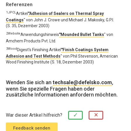
Referenzen
1JPCL
Artikel
"Adhesion of Sealers on Thermal Spray
Coatings
" von John J. Crowe und Michael J. Makosky, G.P.I.
(S. 35, Dezember 2003)
2Website
Anwendungshinweis
"Mounded Bullet Tanks
" von
Amchem Products Pvt. Ltd.
3Wood
Digest's Finishing Artikel
"Finish Coatings System
Adhesion and Test Methods
" von Phil Stevenson, American
Wood Finishing Institute (S. 18, Dezember 2003)
Wenden Sie sich an
techsale@defelsko.com
,
wenn Sie spezielle Fragen haben oder
zusätzliche Informationen anfordern möchten.
×
✓
War dieser Artikel hilfreich?