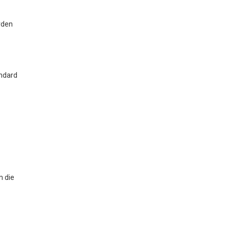
rden
andard
m die