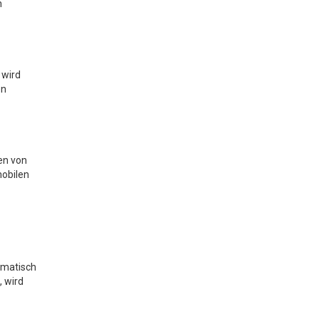
n
 wird
en
en von
mobilen
omatisch
, wird