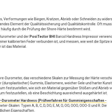
ials, Verformungen wie Biegen, Kratzen, Abrieb oder Schneiden zu wider
dendes Element der Qualitätssicherung und Qualitätskontrolle. Oft muss
 häufig durch die Prüfung der Shore-Härte bestimmt wird.
Durometer und der
PosiTector BHI
Barcol Hardness Impressor verwen
iner kalibrierten Feder verbunden ist, und messen, wie weit die Spitze i
 ist das Material.
ore-Durometer, das verschiedene Skalen zur Messung der Härte versch
er (duroplastischer) Gummis, Elastomere, weicher Gele und harter Kuns
 um festzustellen, wie sich ein Material gegenüber Stößen und Abrieb ve
 festzustellen, ob eine Beschichtung ausreichend ausgehärtet ist.
-Durometer Hardness (Prüfverfahren für Gummieigenschaften -
ter-Skalen: Typen A, B, C, D, DO, E, M, O, OO, OOO, OOO-S und R. Die
dlichen Eigenschaften.