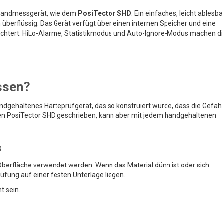
 Handmessgerät, wie dem
PosiTector SHD
. Ein einfaches, leicht ablesb
 überflüssig. Das Gerät verfügt über einen internen Speicher und eine
leichtert. HiLo-Alarme, Statistikmodus und Auto-Ignore-Modus machen d
ssen?
andgehaltenes Härteprüfgerät, das so konstruiert wurde, dass die Gefah
 den PosiTector SHD geschrieben, kann aber mit jedem handgehaltenen
s
 Oberfläche verwendet werden. Wenn das Material dünn ist oder sich
rüfung auf einer festen Unterlage liegen.
t sein.