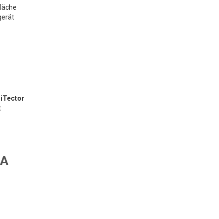
fläche
gerät
iTector
t
 A