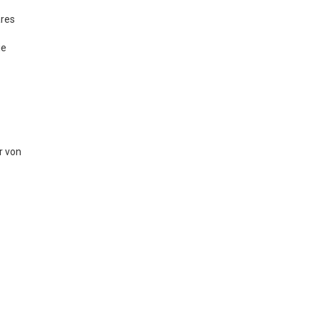
ares
ie
r von