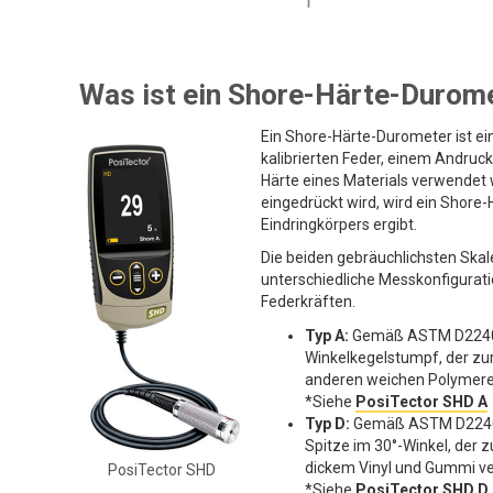
Was ist ein Shore-Härte-Durom
Ein Shore-Härte-Durometer ist ein
kalibrierten Feder, einem Andruc
Härte eines Materials verwendet 
eingedrückt wird, wird ein Shore
Eindringkörpers ergibt.
Die beiden gebräuchlichsten Skal
unterschiedliche Messkonfigurati
Federkräften.
Typ A:
Gemäß ASTM D2240 is
Winkelkegelstumpf, der zu
anderen weichen Polymere
*Siehe
PosiTector SHD A
Typ D:
Gemäß ASTM D2240 is
Spitze im 30°-Winkel, der 
dickem Vinyl und Gummi ve
PosiTector SHD
*Siehe
PosiTector SHD D