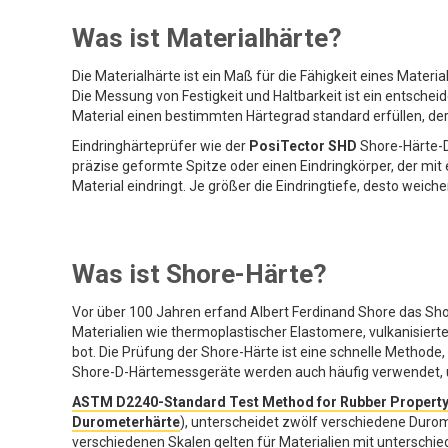
Was ist Materialhärte?
Die Materialhärte ist ein Maß für die Fähigkeit eines Mater
Die Messung von Festigkeit und Haltbarkeit ist ein entschei
Material einen bestimmten Härtegrad standard erfüllen, der
Eindringhärteprüfer wie der
PosiTector SHD
Shore-Härte-
präzise geformte Spitze oder einen Eindringkörper, der mit e
Material eindringt. Je größer die Eindringtiefe, desto weicher
Was ist Shore-Härte?
Vor über 100 Jahren erfand Albert Ferdinand Shore das Sh
Materialien wie thermoplastischer Elastomere, vulkanisiert
bot. Die Prüfung der Shore-Härte ist eine schnelle Methode,
Shore-D-Härtemessgeräte werden auch häufig verwendet, um
ASTM D2240-Standard Test Method for Rubber Property
Durometerhärte
), unterscheidet zwölf verschiedene Durome
verschiedenen Skalen gelten für Materialien mit unterschie