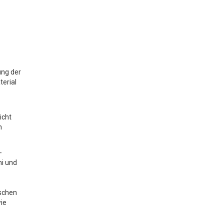
ung der
terial
icht
n
-
mi und
ischen
wie