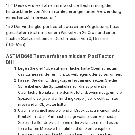
"1.1 Dieses Prüfverfahren umfasst die Bestimmung der
Eindruckhärte von Aluminiumlegierungen unter Verwendung
eines Barcol-Impressors..."
"5.2 Der Eindringkörper besteht aus einem Kegelstumpf aus
gehärtetem Stahl mit einem Winkel von 26 Grad und einer
flachen Spitze mit einem Durchmesser von 0,157 mm
(0,0062in).
ASTM B648 Testverfahren mit dem PosiTector
BHI:
Legen Sie die Probe auf eine flache, harte Oberfläche, um
das zu messende Teil nicht zu verbiegen oder zu verformen.
Fassen Sie den Eindringkörper fest an und setzen Sie die
Schenkel und die Spitzenhülse auf die zu prüfende
Oberfläche. Benutzen Sie den Prüfstand, wenn nötig, um die
Spitzenhülse (oder den Eindringkörper) senkrecht zum zu
messenden Objekt zu halten.
Üben Sie schnell ausreichenden Druck aus, um einen festen
Kontakt mit dem Prüfmuster zu gewährleisten. Vermeiden
Sie es, die Sonde zu schieben oder zu kratzen, da dies zu
fehlerhaften Messwerten führt und die Sondenspitze
beschädigen kann. Der Messwert wird automatisch im