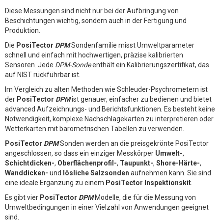
Diese Messungen sind nicht nur bei der Aufbringung von
Beschichtungen wichtig, sondern auch in der Fertigung und
Produktion.
Die
PosiTector
DPM
Sondenfamilie misst Umweltparameter
schnell und einfach mit hochwertigen, präzise kalibrierten
Sensoren. Jede
DPM-Sonde
enthält ein Kalibrierungszertifikat, das
auf NIST rückführbar ist.
Im Vergleich zu alten Methoden wie Schleuder-Psychrometern ist
der
PosiTector
DPM
ist genauer, einfacher zu bedienen und bietet
advanced Aufzeichnungs- und Berichtsfunktionen. Es besteht keine
Notwendigkeit, komplexe Nachschlagekarten zu interpretieren oder
Wetterkarten mit barometrischen Tabellen zu verwenden.
PosiTector
DPM
Sonden werden an die preisgekrönte PosiTector
angeschlossen, so dass ein einziger Messkörper
Umwelt-
,
Schichtdicken-
,
Oberflächenprofil-
,
Taupunkt-
,
Shore-Härte-
,
Wanddicken-
und
lösliche Salzsonden
aufnehmen kann. Sie sind
eine ideale Ergänzung zu einem
PosiTector Inspektionskit
.
Es gibt vier
PosiTector
DPM
Modelle, die für die Messung von
Umweltbedingungen in einer Vielzahl von Anwendungen geeignet
sind.