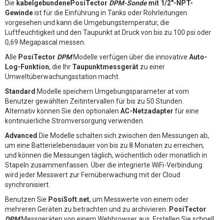
Die
kabelgebundenePosiTector
DPM-Sonde
mit 1/2"-NPT-
Gewinde
ist für die Einführung in Tanks oder Rohrleitungen
vorgesehen und kann die Umgebungstemperatur, die
Luftfeuchtigkeit und den Taupunkt at Druck von bis zu 100 psi oder
0,69 Megapascal messen.
Alle
PosiTector
DPM
Modelle verfügen über die innovative
Auto-
Log-Funktion
, die Ihr
Taupunktmessgerät
zu einer
Umweltüberwachungsstation macht.
Standard
Modelle speichern Umgebungsparameter at vom
Benutzer gewählten Zeitintervallen für bis zu 50 Stunden.
Alternativ können Sie den optionalen
AC-Netzadapter
für eine
kontinuierliche Stromversorgung verwenden.
Advanced
Die Modelle schalten sich zwischen den Messungen ab,
um eine Batterielebensdauer von bis zu 8 Monaten zu erreichen,
und können die Messungen täglich, wöchentlich oder monatlich in
Stapeln zusammenfassen. Über die integrierte WiFi-Verbindung
wird jeder Messwert zur Fernüberwachung mit der Cloud
synchronisiert.
Benutzen Sie
PosiSoft.net
, um Messwerte von einem oder
mehreren Geräten zu betrachten und zu archivieren.
PosiTector
DPM
Messgeräten von einem Webbrowser aus. Erstellen Sie schnell