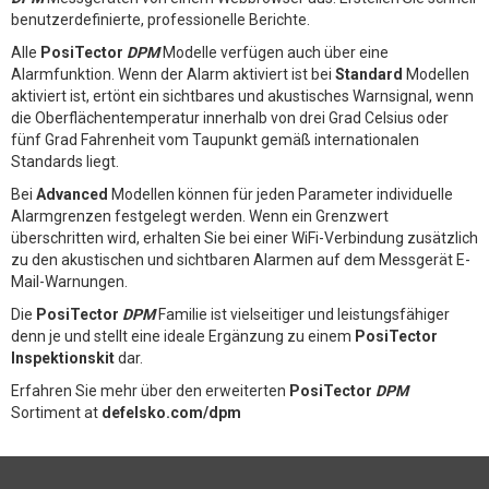
benutzerdefinierte, professionelle Berichte.
Alle
PosiTector
DPM
Modelle verfügen auch über eine
Alarmfunktion. Wenn der Alarm aktiviert ist bei
Standard
Modellen
aktiviert ist, ertönt ein sichtbares und akustisches Warnsignal, wenn
die Oberflächentemperatur innerhalb von drei Grad Celsius oder
fünf Grad Fahrenheit vom Taupunkt gemäß internationalen
Standards liegt.
Bei
Advanced
Modellen können für jeden Parameter individuelle
Alarmgrenzen festgelegt werden. Wenn ein Grenzwert
überschritten wird, erhalten Sie bei einer WiFi-Verbindung zusätzlich
zu den akustischen und sichtbaren Alarmen auf dem Messgerät E-
Mail-Warnungen.
Die
PosiTector
DPM
Familie ist vielseitiger und leistungsfähiger
denn je und stellt eine ideale Ergänzung zu einem
PosiTector
Inspektionskit
dar.
Erfahren Sie mehr über den erweiterten
PosiTector
DPM
Sortiment at
defelsko.com/dpm