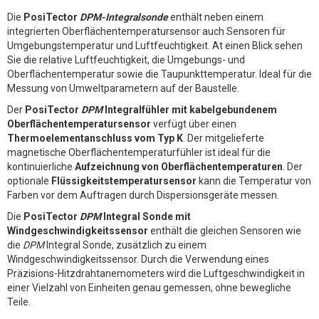
Die
PosiTector
DPM-Integralsonde
enthält neben einem
integrierten Oberflächentemperatursensor auch Sensoren für
Umgebungstemperatur und Luftfeuchtigkeit. At einen Blick sehen
Sie die relative Luftfeuchtigkeit, die Umgebungs- und
Oberflächentemperatur sowie die Taupunkttemperatur. Ideal für die
Messung von Umweltparametern auf der Baustelle.
Der
PosiTector
DPM
Integralfühler mit kabelgebundenem
Oberflächentemperatursensor
verfügt über einen
Thermoelementanschluss vom Typ K
. Der mitgelieferte
magnetische Oberflächentemperaturfühler ist ideal für die
kontinuierliche
Aufzeichnung von Oberflächentemperaturen
. Der
optionale
Flüssigkeitstemperatursensor
kann die Temperatur von
Farben vor dem Auftragen durch Dispersionsgeräte messen.
Die
PosiTector
DPM
Integral Sonde mit
Windgeschwindigkeitssensor
enthält die gleichen Sensoren wie
die
DPM
Integral Sonde, zusätzlich zu einem
Windgeschwindigkeitssensor. Durch die Verwendung eines
Präzisions-Hitzdrahtanemometers wird die Luftgeschwindigkeit in
einer Vielzahl von Einheiten genau gemessen, ohne bewegliche
Teile.