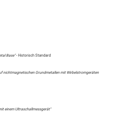
etal Base"
- Historisch Standard
auf nichtmagnetischen Grundmetallen mit Wirbelstromgeräten
it einem Ultraschallmessgerät"