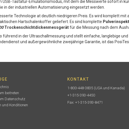
n USB-Tastatur-Emulationsmodus, mit dem die Messwerte sofort in ku
 in der industriellen Automatisierung eingesetzt werden.
esserte Technologie at deutlich niedrigeren Preis. Es wird komplett mit
raktischen Hartschalenkoffer geliefert. Es sind komplette
Pulverinspekt
00
Trockenschichtdickenmessgerät
für die Messung nach dem Aush
o führend in der Ultraschallmessung und stellt einfache, langlebige un
undendienst und außergewöhnliche zweijährige Garantie, ist das PosiTe
UGE
KONTAKT
ichnis
1-800-448-3835
(USA und Kanada)
m beitreten
+1-315-393-4450
um Datenschutz
Fax: +1-315-393-8471
 und Konditionen