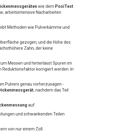
dickenmessgeräten
wie dem
PosiTest
ge, arbeitsintensive Nacharbeiten
hreibt Methoden wie Pulverkämme und
 Oberfläche gezogen, und die Höhe des
nächsthöhere Zahn, der keine
e zum Messen und hinterlässt Spuren im
eduktionsfaktor korrigiert werden. In
ten Pulvers genau vorherzusagen -
Dickenmessgerät
, nachdem das Teil
dickenmessung
auf.
Leitungen und schwankenden Teilen
rn von nur einem Zoll.