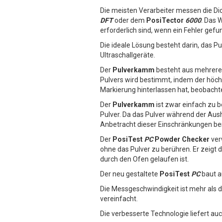
Die meisten Verarbeiter messen die D
DFT
oder dem
PosiTector
6000
. Das 
erforderlich sind, wenn ein Fehler gefu
Die ideale Lösung besteht darin, das
Ultraschallgeräte.
Der
Pulverkamm
besteht aus mehreren
Pulvers wird bestimmt, indem der höch
Markierung hinterlassen hat, beobacht
Der
Pulverkamm
ist zwar einfach zu b
Pulver. Da das Pulver während der Au
Anbetracht dieser Einschränkungen ben
Der
PosiTest
PC
Powder Checker
ver
ohne das Pulver zu berühren. Er zeigt 
durch den Ofen gelaufen ist.
Der neu gestaltete
PosiTest
PC
baut a
Die Messgeschwindigkeit ist mehr als
vereinfacht.
Die verbesserte Technologie liefert a