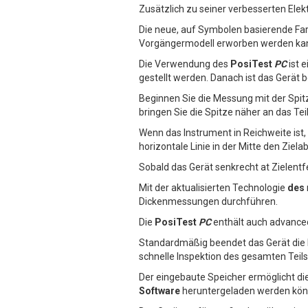
Zusätzlich zu seiner verbesserten Elekt
Die neue, auf Symbolen basierende Farb
Vorgängermodell erworben werden ka
Die Verwendung des
PosiTest
PC
ist 
gestellt werden. Danach ist das Gerät b
Beginnen Sie die Messung mit der Spitz
bringen Sie die Spitze näher an das Tei
Wenn das Instrument in Reichweite ist,
horizontale Linie in der Mitte den Ziel
Sobald das Gerät senkrecht at Zielent
Mit der aktualisierten Technologie
des
Dickenmessungen durchführen.
Die
PosiTest
PC
enthält auch advanced
Standardmäßig beendet das Gerät die 
schnelle Inspektion des gesamten Teil
Der eingebaute Speicher ermöglicht di
Software
heruntergeladen werden kön