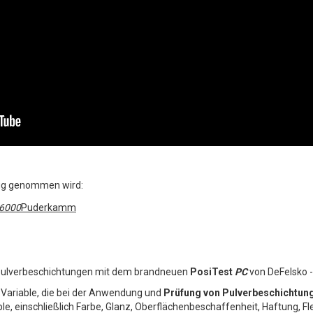
zug genommen wird:
6000
Puderkamm
Pulverbeschichtungen mit dem brandneuen
PosiTest
PC
von DeFelsko -
te Variable, die bei der Anwendung und
Prüfung von Pulverbeschichtun
le, einschließlich Farbe, Glanz, Oberflächenbeschaffenheit, Haftung, Fle