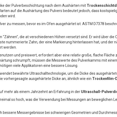
icke der Pulverbeschichtung nach dem Aushärten mit
Trockenschicht
Warten auf die Aushärtung des Pulvers bedeutet jedoch, dass kostspieli
nden wird.
 Pulver zu messen, bevor es im Ofen ausgehärtet ist. ASTM D7378 besc
 "Zähnen", die at verschiedenen Höhen versetzt sind. Er wird über die
ste nummerierte Zahn, der eine Markierung hinterlassen hat, und der 
et werden.
enutzen und preiswert, erfordert aber eine relativ große, flache Fläch
shärtung schrumpft, müssen die Messwerte des Pulverkamms mit einem R
ötigen viele Applikatoren eine bessere Lösung.
wendet bewährte Ultraschalltechnologie, um die Dicke des ausgehärte
die vorhergesagte ausgehärtete Dicke an, ähnlich wie ein
Trockenfilm-
uf mehr als einem Jahrzehnt an Erfahrung in der
Ultraschall-Pulver
 dreimal so hoch, was die Verwendung bei Messungen an beweglichen 
uch bessere Messergebnisse bei schwierigen Geometrien und Durchmesse