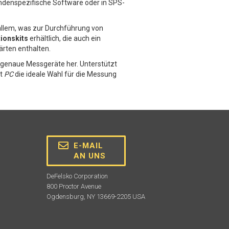
ndenspezifische Software oder in SPS-
 allem, was zur Durchführung von
ionskits
erhältlich, die auch ein
ärten enthalten.
d genaue Messgeräte her. Unterstützt
st
PC
die ideale Wahl für die Messung
E-MAIL
AN UNS
DeFelsko Corporation
800 Proctor Avenue
Ogdensburg, NY 13669-2205 USA