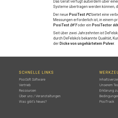
Das Gerät verfügt außerdem über eine
Systeme übertragen werden können, die
Der neue
PosiTest
PC
bietet eine verb
Messungen erforderlich ist, in einem p
PosiTest
DFT
oder ein
PosiTector
60
Seit über zwei Jahrzehnten ist DeFelsk
durch DeFelsko's bekannte Qualität, K
der
Dicke von ungehärtetem Pulver
.
SCHNELLE LINKS
WERKZE
PosiSoft Software
Inhaltsverze
Vertrieb
Unserem Tea
Ressourcen
Erklärung z
Über uns / Veranstaltungen
Bedingungen
Was gibt's Neues?
PosiTrack