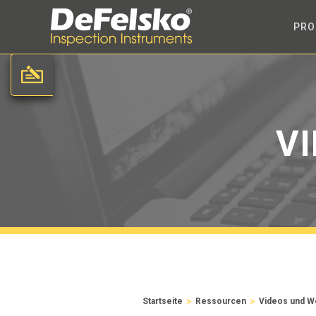
PRO
V
>
>
Startseite
Ressourcen
Videos und W