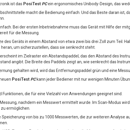
ronik ist das
PosiTest
PC
ein ergonomisches Unibody-Design, das wede
schnittstelle macht die Bedienung einfach. Und das Beste daran ist, da
nn.
einfach. Bei der ersten Inbetriebnahme muss das Gerät mit Hilfe der mitg
ereit für die Messung.
e des Geräts in einem Abstand von etwa zwei bis drei Zoll zum Teil. Hal
l heran, um sicherzustellen, dass sie senkrecht steht.
 erscheint im Zielraster ein Abstandspaddel, das den Abstand des Instr
abstand angibt. Die Breite des Paddels zeigt an, wie senkrecht das Instr
fernung gehalten wird, wird das Entfernungspaddel grün und eine Messu
neuen
PosiTest
PC
kann jeder Bediener mit nur wenigen Minuten Übun
 Funktionen, die für eine Vielzahl von Anwendungen geeignet sind.
Messung, nachdem ein Messwert ermittelt wurde. Im Scan-Modus wird 
s zu ermöglichen.
e Speicherung von bis zu 1000 Messwerten, die zur weiteren Analyse au
nen.