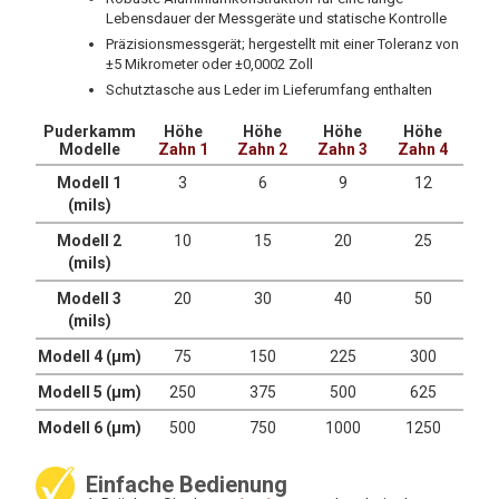
Lebensdauer der Messgeräte und statische Kontrolle
Präzisionsmessgerät; hergestellt mit einer Toleranz von
±5 Mikrometer oder ±0,0002 Zoll
Schutztasche aus Leder im Lieferumfang enthalten
Puderkamm
Höhe
Höhe
Höhe
Höhe
Modelle
Zahn 1
Zahn 2
Zahn 3
Zahn 4
Modell 1
3
6
9
12
(mils)
Modell 2
10
15
20
25
(mils)
Modell 3
20
30
40
50
(mils)
Modell 4 (μm)
75
150
225
300
Modell 5 (μm)
250
375
500
625
Modell 6 (μm)
500
750
1000
1250
Einfache Bedienung