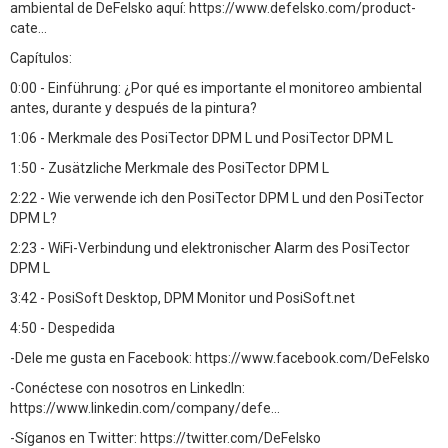
ambiental de DeFelsko aquí: https://www.defelsko.com/product-
cate...
Capítulos:
0:00 - Einführung: ¿Por qué es importante el monitoreo ambiental
antes, durante y después de la pintura?
1:06 - Merkmale des PosiTector DPM L und PosiTector DPM L
1:50 - Zusätzliche Merkmale des PosiTector DPM L
2:22 - Wie verwende ich den PosiTector DPM L und den PosiTector
DPM L?
2:23 - WiFi-Verbindung und elektronischer Alarm des PosiTector
DPM L
3:42 - PosiSoft Desktop, DPM Monitor und PosiSoft.net
4:50 - Despedida
-Dele me gusta en Facebook: https://www.facebook.com/DeFelsko
-Conéctese con nosotros en LinkedIn:
https://www.linkedin.com/company/defe...
-Síganos en Twitter: https://twitter.com/DeFelsko