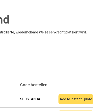
nd
trollierte, wiederholbare Weise senkrecht platziert wird.
Zum Angebot
Code bestellen
hinzufügen
SHDSTANDA
Add to Instant Quote