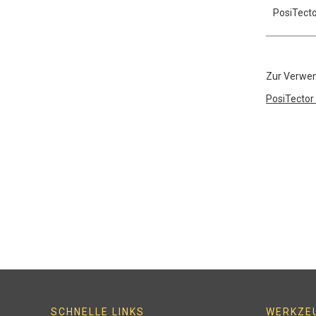
PosiTecto
Zur Verwe
PosiTector
SCHNELLE LINKS
WERKZE