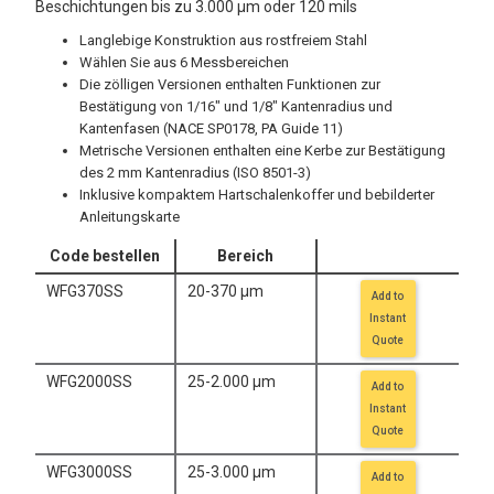
Beschichtungen bis zu 3.000 μm oder 120 mils
Langlebige Konstruktion aus rostfreiem Stahl
Wählen Sie aus 6 Messbereichen
Die zölligen Versionen enthalten Funktionen zur
Bestätigung von 1/16" und 1/8" Kantenradius und
Kantenfasen (NACE SP0178, PA Guide 11)
Metrische Versionen enthalten eine Kerbe zur Bestätigung
des 2 mm Kantenradius (ISO 8501-3)
Inklusive kompaktem Hartschalenkoffer und bebilderter
Anleitungskarte
Code bestellen
Bereich
WFG370SS
20-370 μm
Add to
Instant
Quote
WFG2000SS
25-2.000 μm
Add to
Instant
Quote
WFG3000SS
25-3.000 μm
Add to