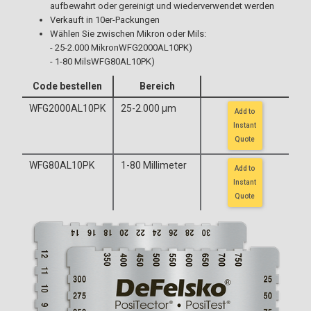
aufbewahrt oder gereinigt und wiederverwendet werden
Verkauft in 10er-Packungen
Wählen Sie zwischen Mikron oder Mils:
- 25-2.000 MikronWFG2000AL10PK)
- 1-80 MilsWFG80AL10PK)
Code bestellen
Bereich
WFG2000AL10PK
25-2.000 μm
Add to
Instant
Quote
WFG80AL10PK
1-80 Millimeter
Add to
Instant
Quote