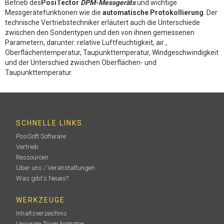
Betrieb des
PosiTector
DPM-Messgeräts
und wichtige
Messgerätefunktionen wie die
automatische Protokollierung
. Der
technische Vertriebstechniker erläutert auch die Unterschiede
zwischen den Sondentypen und den von ihnen gemessenen
Parametern, darunter: relative Luftfeuchtigkeit, air ,
Oberflächentemperatur, Taupunkttemperatur, Windgeschwindigkeit
und der Unterschied zwischen Oberflächen- und
Taupunkttemperatur.
SCHNELLE LINKS
PosiSoft Software
Vertrieb
Ressourcen
Über uns / Veranstaltungen
Was gibt's Neues?
WERKZEUGE
Inhaltsverzeichnis
Unserem Team beitreten