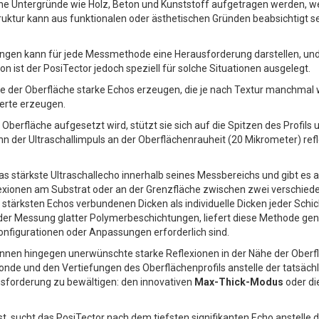
che Untergründe wie Holz, Beton und Kunststoff aufgetragen werden, we
truktur kann aus funktionalen oder ästhetischen Gründen beabsichtigt s
ngen kann für jede Messmethode eine Herausforderung darstellen, und 
 ist der PosiTector jedoch speziell für solche Situationen ausgelegt.
he der Oberfläche starke Echos erzeugen, die je nach Textur manchmal
erte erzeugen.
Oberfläche aufgesetzt wird, stützt sie sich auf die Spitzen des Profils
 der Ultraschallimpuls an der Oberflächenrauheit (20 Mikrometer) refle
s stärkste Ultraschallecho innerhalb seines Messbereichs und gibt es a
exionen am Substrat oder an der Grenzfläche zwischen zwei verschied
tärksten Echos verbundenen Dicken als individuelle Dicken jeder Schic
r Messung glatter Polymerbeschichtungen, liefert diese Methode ge
onfigurationen oder Anpassungen erforderlich sind.
nen hingegen unerwünschte starke Reflexionen in der Nähe der Oberfl
nde und den Vertiefungen des Oberflächenprofils anstelle der tatsächl
ausforderung zu bewältigen: den innovativen
Max-Thick-Modus
oder di
st, sucht das PosiTector nach dem tiefsten signifikanten Echo anstelle 