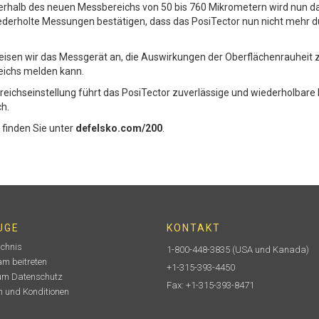
erhalb des neuen Messbereichs von 50 bis 760 Mikrometern wird nun d
derholte Messungen bestätigen, dass das PosiTector nun nicht mehr d
isen wir das Messgerät an, die Auswirkungen der Oberflächenrauheit zu
eichs melden kann.
reichseinstellung führt das PosiTector zuverlässige und wiederholba
ch.
finden Sie unter
defelsko.com/200
.
UGE
KONTAKT
ichnis
1-800-448-3835
(USA und Kanada)
m beitreten
+1-315-393-4450
um Datenschutz
Fax: +1-315-393-8471
 und Konditionen