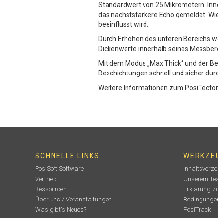
Standardwert von 25 Mikrometern. Inn
das nächststärkere Echo gemeldet. Wie
beeinflusst wird.
Durch Erhöhen des unteren Bereichs we
Dickenwerte innerhalb seines Messber
Mit dem Modus „Max Thick“ und der Be
Beschichtungen schnell und sicher dur
Weitere Informationen zum PosiTector 
SCHNELLE LINKS
WERKZE
PosiSoft Software
Inhaltsverze
Vertrieb
Unserem Tea
Ressourcen
Erklärung z
Über uns / Veranstaltungen
Bedingungen
Was gibt's Neues?
PosiTrack