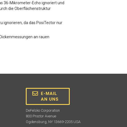
as 36-Mikrometer-Echo ignoriert und
urch die Oberflächenstruktur
 ignorieren, da das PosiTector nur
re Dickenmessungen an rauen
E-MAIL
AN UNS
DeFelsko Corporation
800 Proctor Avenue
Ogdensburg, NY 13669-2205 USA