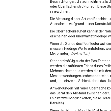
Beschichtungen, die auf nichtmetallis
oder Oberflächenstruktur auf. Diese S
innewohnen.
Die Messung dieser Art von Beschichtu
Ausnahme. Aufgrund seiner Konstruktion
Die Oberflächenrauheit kann in der Nä
erscheinen oder unerwartet niedrige W
Wenn die Sonde des PosiTector auf die 
messen. Niedrige Werte entstehen, wenn
Mikrometer).
(Animation)
Standardmäßig sucht der PosiTector da
werden die stärksten Echos durch Refl
Mehrschichtmodus werden die mit den s
Messanwendungen, insbesondere bei de
und jede einzelne Schicht, ohne dass K
Anwendungen mit rauer Oberfläche kön
das Gerät den Abstand zwischen der So
Es gibt zwei Möglichkeiten, diese Her
Bereich).
Wenn der Modus „Max Thick“ aktiviert i