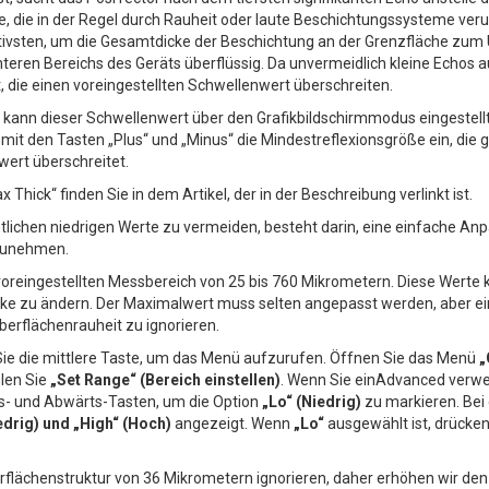
e, die in der Regel durch Rauheit oder laute Beschichtungssysteme veru
ktivsten, um die Gesamtdicke der Beschichtung an der Grenzfläche zu
unteren Bereichs des Geräts überflüssig. Da unvermeidlich kleine Echos
 die einen voreingestellten Schwellenwert überschreiten.
kann dieser Schwellenwert über den Grafikbildschirmmodus eingestellt
 mit den Tasten „Plus“ und „Minus“ die Mindestreflexionsgröße ein, die
wert überschreitet.
ick“ finden Sie in dem Artikel, der in der Beschreibung verlinkt ist.
ntlichen niedrigen Werte zu vermeiden, besteht darin, eine einfache Anp
rzunehmen.
voreingestellten Messbereich von 25 bis 760 Mikrometern. Diese Wert
e zu ändern. Der Maximalwert muss selten angepasst werden, aber e
berflächenrauheit zu ignorieren.
Sie die mittlere Taste, um das Menü aufzurufen. Öffnen Sie das Menü
„
len Sie
„Set Range“ (Bereich einstellen)
. Wenn Sie einAdvanced verwen
s- und Abwärts-Tasten, um die Option
„Lo“ (Niedrig)
zu markieren. Bei
edrig) und „High“ (Hoch)
angezeigt. Wenn
„Lo“
ausgewählt ist, drücken
erflächenstruktur von 36 Mikrometern ignorieren, daher erhöhen wir de