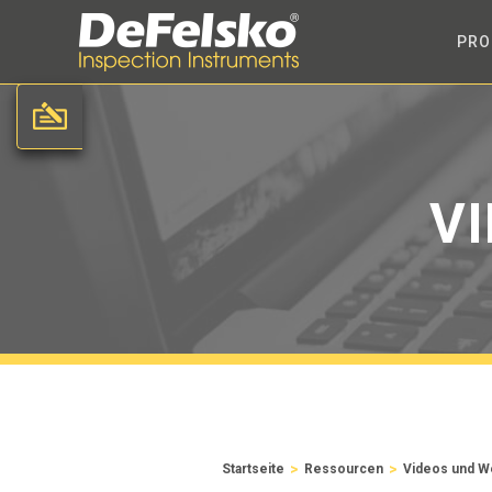
PRO
V
>
>
Startseite
Ressourcen
Videos und W