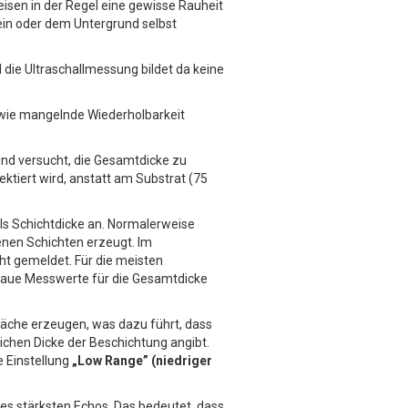
isen in der Regel eine gewisse Rauheit
ein oder dem Untergrund selbst
die Ultraschallmessung bildet da keine
 wie mangelnde Wiederholbarkeit
 und versucht, die Gesamtdicke zu
ktiert wird, anstatt am Substrat (75
ls Schichtdicke an. Normalerweise
enen Schichten erzeugt. Im
ht gemeldet. Für die meisten
naue Messwerte für die Gesamtdicke
äche erzeugen, was dazu führt, dass
ichen Dicke der Beschichtung angibt.
e Einstellung
„Low Range” (niedriger
des stärksten Echos. Das bedeutet, dass