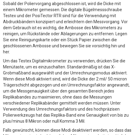
Sobald der Poliervorgang abgeschlossen ist, wird die Dicke mit
einem Mikrometer gemessen. Die digitale Bügelmessschraube
Testex und der PosiTector RTR sind für die Verwendung mit
Abdruckbändern konzipiert und erleichtern den Messvorgang. Vor
dem Gebrauch ist es wichtig, die Ambosse des Mikrometers zu
reinigen, um Rückstände oder Ablagerungen zu entfernen. Legen
Sie eine Reinigungskarte oder ein Stück Papier zwischen die
geschlossenen Ambosse und bewegen Sie sie vorsichtig hin und
her.
Um das Testex Digitalmikrometer zu verwenden, drücken Sie die
Menütaste, um es einzuschalten. Standardmäßig ist das X-
Grobmaßband ausgewählt und der Umrechnungsmodus aktiviert.
Wenn diese Modi aktiviert sind, wird die Dicke der 2 mil/ 50 micron
Trägerschicht abgezogen und ein Umrechnungsfaktor angewandt,
um die Messgenauigkeit über den gesamten Bereich jedes
Replikabandes zu maximieren, ohne dass die Messungen
verschiedener Replikabänder gemittelt werden müssen. Unter
Verwendung des Umrechnungsfaktors und des hochpräzisen
Polierwerkzeugs hat das Replika-Band eine Genauigkeit von bis zu
plus/minus 8 Mikron oder null Komma 3 Mil.
Falls gewünscht, können diese Modi deaktiviert werden, so dass das