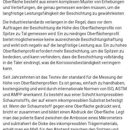
Oberfläche besteht aus einem komplexen Muster von Erhebungen
und Vertiefungen, die genau gemessen werden müssen, um die
langfristige Leistungsfähigkeit der Beschichtung zu gewährleisten.
Die Industriestandards verlangen in der Regel, dass vor dem
Auftragen der Beschichtung die Höhe des Oberflächenprofils von
Spitze zu Tal gemessen wird. Ein zu niedriges Oberflächenprofil
bietet möglicherweise keine ausreichende Beschichtungshaftung
und wirkt sich negativ auf die langfristige Leistung aus. Ein zu hohes
Oberflächenprofil erfordert mehr Beschichtung, um die Spitzen zu
bedecken, und kann verhindern, dass die Beschichtung vollständig
in die Täler eindringt, was die Korrosionsbeständigkeit verringern
kann.
Seit Jahrzehnten ist das Testex der standard für die Messung der
Höhe von Oberflächenprofilen. Es ist genau, einfach zu handhaben,
kostengünstig und wird durch internationale Normen von ISO, ASTM
und AMPP anerkannt. Es besteht aus einer Schicht kompressiblen
Schaumstoffs, der auf einem inkompressiblen Substrat befestigt
ist. Wenn der Schaumstoff gegen eine Oberfläche gedrückt wird,
bricht er zusammen und bildet einen Abdruck der Oberfläche. Legt
man das polierte Band zwischen die Ambosse eines Mikrometers
und subtrahiert die Dicke des inkompressiblen Trägermaterials,
erhält man ein Maß für den Abstand zwischen den Spitzen und