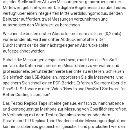
at jeder Stelle sollten At zwei Messungen vorgenommen und der
Mittelwert gebildet werden. Die digitale Bügelmessschraube Testex
verfügt über einen integrierten Mittelwertbildungsmodus, der den
Benutzer auffordert, zwei Messungen vorzunehmen und
automatisch den Mittelwert zu berechnen
Weichen die beiden ersten Abdrücke um mehr als 5 µm (0,2 mils)
voneinander ab, wird ein dritter Abdruck empfohlen. Der
Durchschnitt der beiden nächstgelegenen Abdrücke sollte
aufgezeichnet werden.
Sobald die Messungen gespeichert sind, macht es die PosiSoft
einfach, die Daten von mehreren Messfühlern zu verwalten und
professionelle, benutzerdefinierte Berichte zu erstellen. Schließen
Sie einfach das USB-Kabel an, importieren Sie die Messwerte, und
speichern Sie schnell einen PDF-Bericht. Erfahren Sie mehr über die
PosiSoft Software in dem Video "How to use PosiSoft Software for
Better Coating Inspection".
Das Testex Replica Tape ist eine genaue, einfach zu handhabende
und kostengünstige Methode zur Messung von Oberflächenprofilen.
In Verbindung mit dem Testex Digitalmikrometer oder dem
PosiTector RTR Replica Tape Reader sind die Messungen digital und
können problemlos gespeichert, gesichert und protokolliert werden.