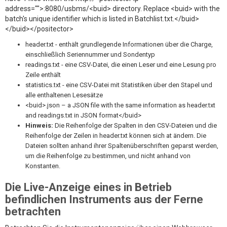
address="">:8080/usbms/<buid> directory. Replace <buid> with the
batch's unique identifier which is listed in Batchlist.txt.</buid>
</buid></positector>
header.txt - enthält grundlegende Informationen über die Charge,
einschließlich Seriennummer und Sondentyp
readings.txt - eine CSV-Datei, die einen Leser und eine Lesung pro
Zeile enthält
statistics.txt - eine CSV-Datei mit Statistiken über den Stapel und
alle enthaltenen Lesesätze
<buid>.json – a JSON file with the same information as header.txt
and readings.txt in JSON format</buid>
Hinweis:
Die Reihenfolge der Spalten in den CSV-Dateien und die
Reihenfolge der Zeilen in header.txt können sich at ändern. Die
Dateien sollten anhand ihrer Spaltenüberschriften geparst werden,
um die Reihenfolge zu bestimmen, und nicht anhand von
Konstanten.
Die Live-Anzeige eines in Betrieb
befindlichen Instruments aus der Ferne
betrachten