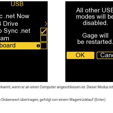
rkannt, wenn er an einen Computer angeschlossen ist. Dieser Modus ist
 Dickenwert übertragen, gefolgt von einem Wagenrücklauf (Enter).