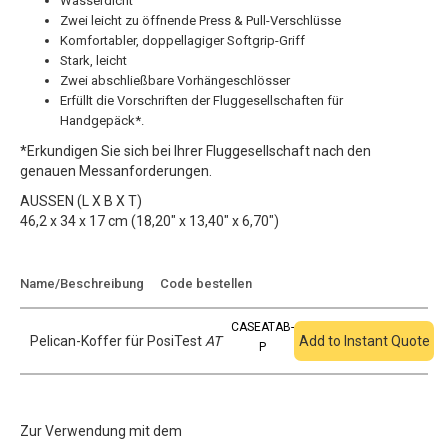
Wasserdicht
Zwei leicht zu öffnende Press & Pull-Verschlüsse
Komfortabler, doppellagiger Softgrip-Griff
Stark, leicht
Zwei abschließbare Vorhängeschlösser
Erfüllt die Vorschriften der Fluggesellschaften für
Handgepäck*.
*Erkundigen Sie sich bei Ihrer Fluggesellschaft nach den
genauen Messanforderungen.
AUSSEN (L X B X T)
46,2 x 34 x 17 cm (18,20" x 13,40" x 6,70")
Zum Angebot
Name/Beschreibung
Code bestellen
hinzufügen
CASEATAB-
Pelican-Koffer für PosiTest
AT
Add to Instant Quote
P
Zur Verwendung mit dem