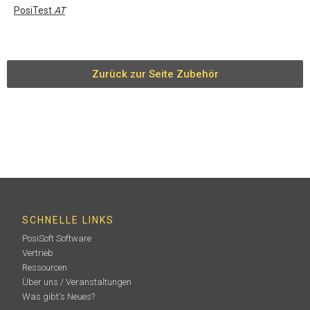
PosiTest
AT
Zurück zur Seite Zubehör
SCHNELLE LINKS
PosiSoft Software
Vertrieb
Ressourcen
Über uns / Veranstaltungen
Was gibt's Neues?